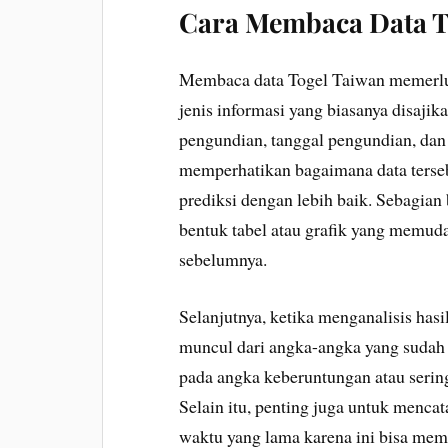
Cara Membaca Data T
Membaca data Togel Taiwan memerlu
jenis informasi yang biasanya disajika
pengundian, tanggal pengundian, dan 
memperhatikan bagaimana data terse
prediksi dengan lebih baik. Sebagian
bentuk tabel atau grafik yang memuda
sebelumnya.
Selanjutnya, ketika menganalisis has
muncul dari angka-angka yang sudah 
pada angka keberuntungan atau sering
Selain itu, penting juga untuk menca
waktu yang lama karena ini bisa me