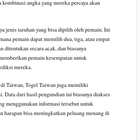
 kombinasi angka yang mereka percaya akan
 jenis taruhan yang bisa dipilih oleh pemain. Ini
mana pemain dapat memilih dua, tiga, atau empat
n ditentukan secara acak, dan biasanya
, memberikan pemain kesempatan untuk
diksi mereka.
 di Taiwan, Togel Taiwan juga memiliki
i. Data dari hasil pengundian ini biasanya diakses
ng menggunakan informasi tersebut untuk
gan harapan bisa meningkatkan peluang menang di