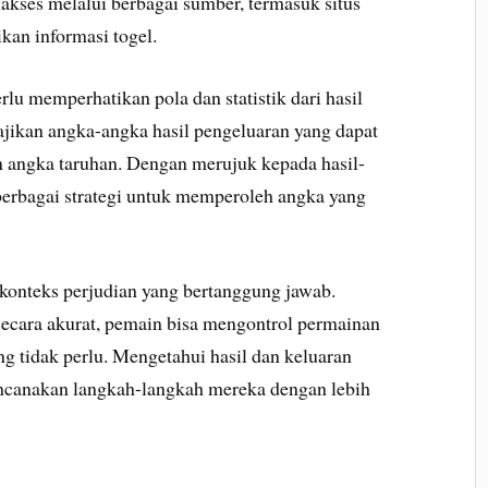
akses melalui berbagai sumber, termasuk situs
kan informasi togel.
lu memperhatikan pola dan statistik dari hasil
jikan angka-angka hasil pengeluaran yang dapat
n angka taruhan. Dengan merujuk kepada hasil-
berbagai strategi untuk memperoleh angka yang
konteks perjudian yang bertanggung jawab.
ecara akurat, pemain bisa mengontrol permainan
g tidak perlu. Mengetahui hasil dan keluaran
canakan langkah-langkah mereka dengan lebih