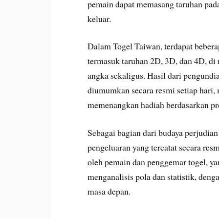
pemain dapat memasang taruhan pada
keluar.
Dalam Togel Taiwan, terdapat beberapa
termasuk taruhan 2D, 3D, dan 4D, di 
angka sekaligus. Hasil dari pengundia
diumumkan secara resmi setiap hari
memenangkan hadiah berdasarkan pre
Sebagai bagian dari budaya perjudian
pengeluaran yang tercatat secara resm
oleh pemain dan penggemar togel, ya
menganalisis pola dan statistik, den
masa depan.