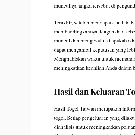
munculnya angka tersebut di pengund
Terakhir, setelah mendapatkan data K
membandingkannya dengan data sebel
muncul dan mengevaluasi apakah ada 
dapat mengambil keputusan yang lebi
Menghabiskan waktu untuk memaham
meningkatkan keahlian Anda dalam b
Hasil dan Keluaran T
Hasil Togel Taiwan merupakan infor
togel. Setiap pengeluaran yang dilak
dianalisis untuk meningkatkan peluan