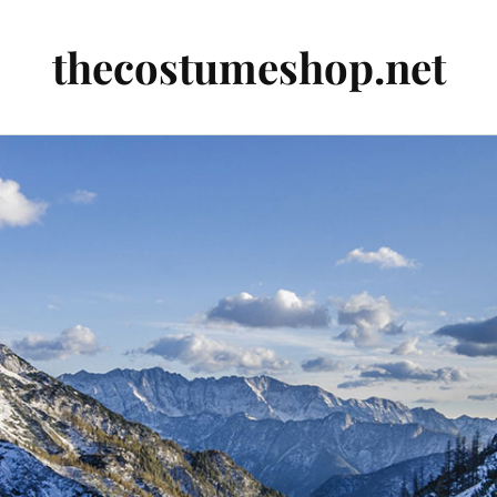
thecostumeshop.net