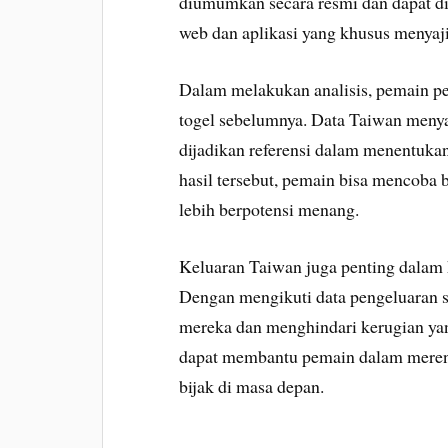
diumumkan secara resmi dan dapat di
web dan aplikasi yang khusus menyaji
Dalam melakukan analisis, pemain per
togel sebelumnya. Data Taiwan menya
dijadikan referensi dalam menentuka
hasil tersebut, pemain bisa mencoba 
lebih berpotensi menang.
Keluaran Taiwan juga penting dalam 
Dengan mengikuti data pengeluaran s
mereka dan menghindari kerugian yan
dapat membantu pemain dalam meren
bijak di masa depan.