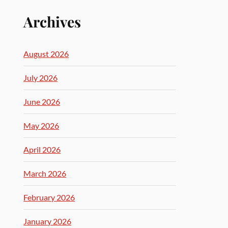
Archives
August 2026
July 2026
June 2026
May 2026
April 2026
March 2026
February 2026
January 2026