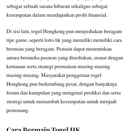
sebagai sebuah sarana hiburan sekaligus sebagai
kesempatan dalam mendapatkan profit finansial.
Di sisi lain, togel Hongkong pun menyediakan beragam
tipe game, seperti lotto hk yang memiliki memiliki cara
bermain yang beragam. Pemain dapat menentukan
antara beraneka pasaran yang disediakan, sesuai dengan
kemauan serta strategi permainan masing-masing
masing-masing. Masyarakat penggemar togel
Hongkong pun berkembang pesat, dengan banyaknya
forum dan kumpulan yang mengenai prediksi dan serta
strategi untuk menambah kesempatan untuk menjadi
pemenang.
Cara Bermain Togel HK