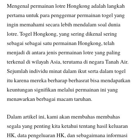
Mengenal permainan lotre Hongkong adalah langkah
pertama untuk para penggemar permainan togel yang
ingin memahami secara lebih mendalam soal dunia
lotre. Togel Hongkong, yang sering dikenal sering
sebagai sebagai satu permainan Hongkong, telah
menjadi di antara jenis permainan lotre yang paling
terkenal di wilayah Asia, terutama di negara Tanah Air.
Sejumlah individu minat dalam ikut serta dalam togel
itu karena mereka berharap berhasrat bisa mendapatkan
keuntungan signifikan melalui permainan ini yang
menawarkan berbagai macam taruhan.
Dalam artikel ini, kami akan membahas membahas
segala yang penting kita ketahui tentang hasil keluaran
HK, data pengeluaran HK, dan sebagaimana informasi