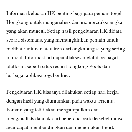
Informasi keluaran HK penting bagi para pemain togel
Hongkong untuk menganalisis dan memprediksi angka
yang akan muncul. Setiap hasil pengeluaran HK didata
secara sistematis, yang memungkinkan pemain untuk
melihat runtunan atau tren dari angka-angka yang sering
muncul. Informasi ini dapat diakses melalui berbagai
platform, seperti situs resmi Hongkong Pools dan
berbagai aplikasi togel online.
Pengeluaran HK biasanya dilakukan setiap hari kerja,
dengan hasil yang diumumkan pada waktu tertentu.
Pemain yang teliti akan mengumpulkan dan
menganalisis data hk dari beberapa periode sebelumnya
agar dapat membandingkan dan menemukan trend.