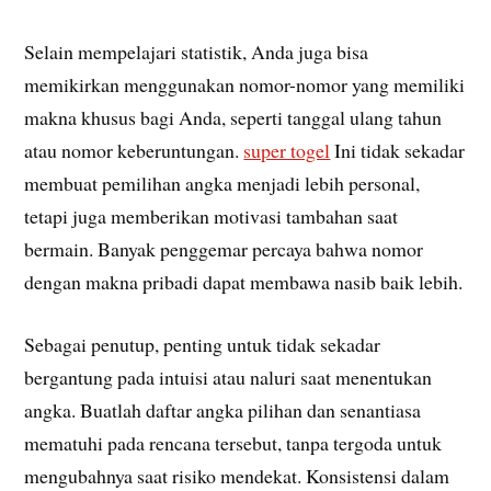
Selain mempelajari statistik, Anda juga bisa
memikirkan menggunakan nomor-nomor yang memiliki
makna khusus bagi Anda, seperti tanggal ulang tahun
atau nomor keberuntungan.
super togel
Ini tidak sekadar
membuat pemilihan angka menjadi lebih personal,
tetapi juga memberikan motivasi tambahan saat
bermain. Banyak penggemar percaya bahwa nomor
dengan makna pribadi dapat membawa nasib baik lebih.
Sebagai penutup, penting untuk tidak sekadar
bergantung pada intuisi atau naluri saat menentukan
angka. Buatlah daftar angka pilihan dan senantiasa
mematuhi pada rencana tersebut, tanpa tergoda untuk
mengubahnya saat risiko mendekat. Konsistensi dalam