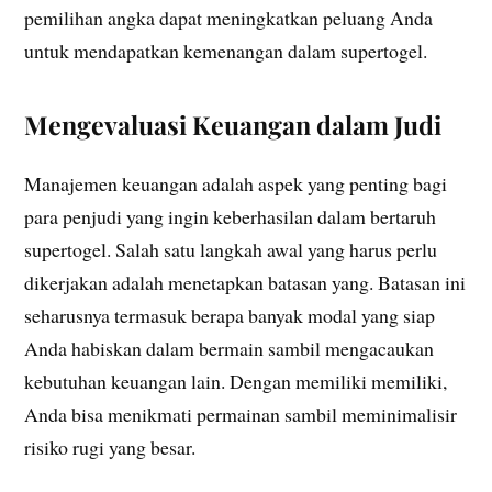
pemilihan angka dapat meningkatkan peluang Anda
untuk mendapatkan kemenangan dalam supertogel.
Mengevaluasi Keuangan dalam Judi
Manajemen keuangan adalah aspek yang penting bagi
para penjudi yang ingin keberhasilan dalam bertaruh
supertogel. Salah satu langkah awal yang harus perlu
dikerjakan adalah menetapkan batasan yang. Batasan ini
seharusnya termasuk berapa banyak modal yang siap
Anda habiskan dalam bermain sambil mengacaukan
kebutuhan keuangan lain. Dengan memiliki memiliki,
Anda bisa menikmati permainan sambil meminimalisir
risiko rugi yang besar.