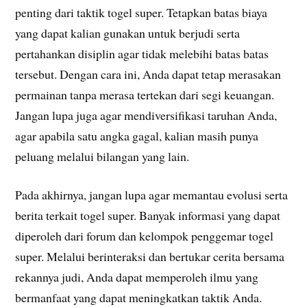
penting dari taktik togel super. Tetapkan batas biaya
yang dapat kalian gunakan untuk berjudi serta
pertahankan disiplin agar tidak melebihi batas batas
tersebut. Dengan cara ini, Anda dapat tetap merasakan
permainan tanpa merasa tertekan dari segi keuangan.
Jangan lupa juga agar mendiversifikasi taruhan Anda,
agar apabila satu angka gagal, kalian masih punya
peluang melalui bilangan yang lain.
Pada akhirnya, jangan lupa agar memantau evolusi serta
berita terkait togel super. Banyak informasi yang dapat
diperoleh dari forum dan kelompok penggemar togel
super. Melalui berinteraksi dan bertukar cerita bersama
rekannya judi, Anda dapat memperoleh ilmu yang
bermanfaat yang dapat meningkatkan taktik Anda.