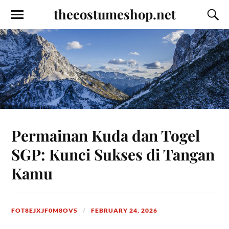
thecostumeshop.net
Permainan Kuda dan Togel
SGP: Kunci Sukses di Tangan
Kamu
FOT8EJXJF0M8OV5
FEBRUARY 24, 2026