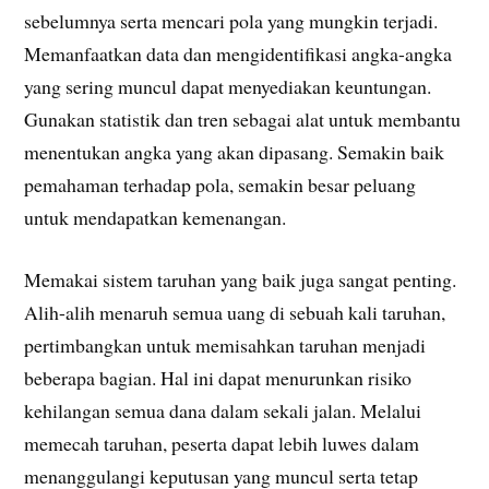
sebelumnya serta mencari pola yang mungkin terjadi.
Memanfaatkan data dan mengidentifikasi angka-angka
yang sering muncul dapat menyediakan keuntungan.
Gunakan statistik dan tren sebagai alat untuk membantu
menentukan angka yang akan dipasang. Semakin baik
pemahaman terhadap pola, semakin besar peluang
untuk mendapatkan kemenangan.
Memakai sistem taruhan yang baik juga sangat penting.
Alih-alih menaruh semua uang di sebuah kali taruhan,
pertimbangkan untuk memisahkan taruhan menjadi
beberapa bagian. Hal ini dapat menurunkan risiko
kehilangan semua dana dalam sekali jalan. Melalui
memecah taruhan, peserta dapat lebih luwes dalam
menanggulangi keputusan yang muncul serta tetap