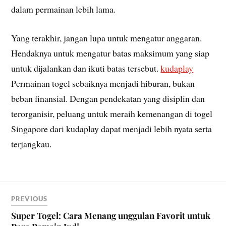
dalam permainan lebih lama.
Yang terakhir, jangan lupa untuk mengatur anggaran.
Hendaknya untuk mengatur batas maksimum yang siap
untuk dijalankan dan ikuti batas tersebut.
kudaplay
Permainan togel sebaiknya menjadi hiburan, bukan
beban finansial. Dengan pendekatan yang disiplin dan
terorganisir, peluang untuk meraih kemenangan di togel
Singapore dari kudaplay dapat menjadi lebih nyata serta
terjangkau.
PREVIOUS
Super Togel: Cara Menang unggulan Favorit untuk