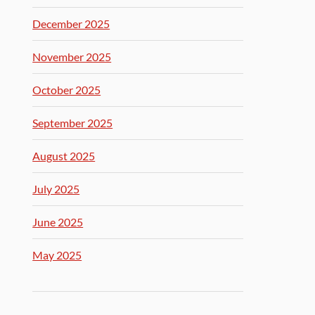
December 2025
November 2025
October 2025
September 2025
August 2025
July 2025
June 2025
May 2025