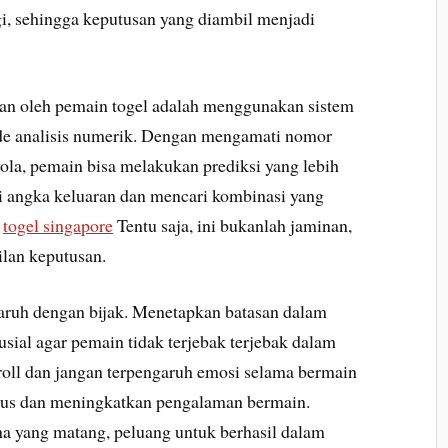
gi, sehingga keputusan yang diambil menjadi
kan oleh pemain togel adalah menggunakan sistem
e analisis numerik. Dengan mengamati nomor
ola, pemain bisa melakukan prediksi yang lebih
si angka keluaran dan mencari kombinasi yang
.
togel singapore
Tentu saja, ini bukanlah jaminan,
lan keputusan.
rtaruh dengan bijak. Menetapkan batasan dalam
usial agar pemain tidak terjebak terjebak dalam
roll dan jangan terpengaruh emosi selama bermain
us dan meningkatkan pengalaman bermain.
na yang matang, peluang untuk berhasil dalam