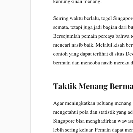
kemungkinan menang.
Seiring waktu berlalu, togel Singapo
semata, tetapi juga jadi bagian dari 
Bersejumlah pemain percaya bahwa t
mencari nasib baik. Melalui kisah be
contoh yang dapat terlihat di situs 
bermain dan mencoba nasib mereka di
Taktik Menang Berma
Agar meningkatkan peluang menang da
mengetahui pola dan statistik yang a
Singapore bisa menghadirkan wawas
lebih sering keluar. Pemain dapat m