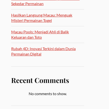
Sekedar Permainan
Hasilkan Langsung Macau: Menguak
Misteri Permainan Togel
Macau Pools: Menjadi Ahli di Balik
Keluaran dan Toto
Rubah 4D: Inovasi Terkini dalam Dunia
Permainan Digital
Recent Comments
No comments to show.