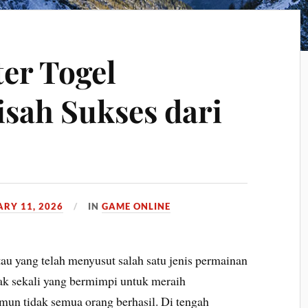
er Togel
isah Sukses dari
RY 11, 2026
IN
GAME ONLINE
au yang telah menyusut salah satu jenis permainan
ak sekali yang bermimpi untuk meraih
mun tidak semua orang berhasil. Di tengah