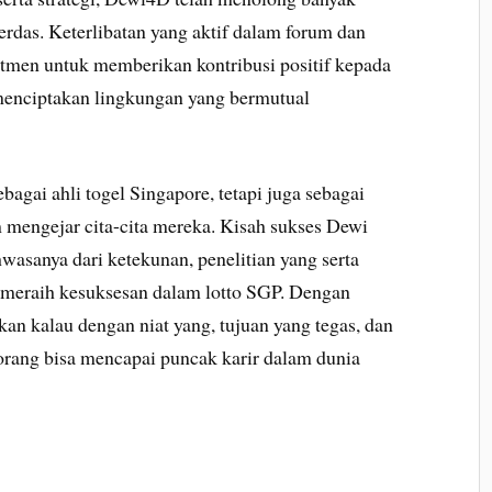
erdas. Keterlibatan yang aktif dalam forum dan
men untuk memberikan kontribusi positif kepada
enciptakan lingkungan yang bermutual
agai ahli togel Singapore, tetapi juga sebagai
 mengejar cita-cita mereka. Kisah sukses Dewi
wasanya dari ketekunan, penelitian yang serta
t meraih kesuksesan dalam lotto SGP. Dengan
n kalau dengan niat yang, tujuan yang tegas, dan
orang bisa mencapai puncak karir dalam dunia