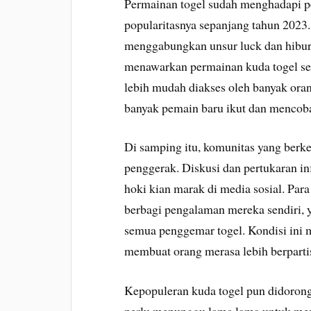
Permainan togel sudah menghadapi pe
popularitasnya sepanjang tahun 2023.
menggabungkan unsur luck dan hiburan
menawarkan permainan kuda togel s
lebih mudah diakses oleh banyak orang
banyak pemain baru ikut dan mencob
Di samping itu, komunitas yang berke
penggerak. Diskusi dan pertukaran in
hoki kian marak di media sosial. Pa
berbagi pengalaman mereka sendiri, y
semua penggemar togel. Kondisi ini 
membuat orang merasa lebih berparti
Kepopuleran kuda togel pun didorong 