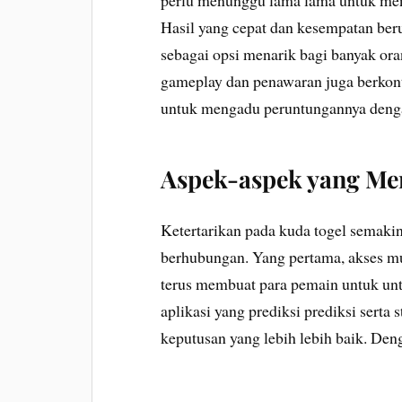
perlu menunggu lama lama untuk men
Hasil yang cepat dan kesempatan ber
sebagai opsi menarik bagi banyak or
gameplay dan penawaran juga berkon
untuk mengadu peruntungannya denga
Aspek-aspek yang M
Ketertarikan pada kuda togel semakin
berhubungan. Yang pertama, akses mu
terus membuat para pemain untuk untu
aplikasi yang prediksi prediksi sert
keputusan yang lebih lebih baik. Den