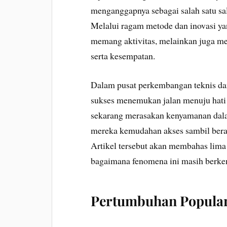
menganggapnya sebagai salah satu sal
Melalui ragam metode dan inovasi ya
memang aktivitas, melainkan juga m
serta kesempatan.
Dalam pusat perkembangan teknis dan
sukses menemukan jalan menuju hat
sekarang merasakan kenyamanan dala
mereka kemudahan akses sambil ber
Artikel tersebut akan membahas lima
bagaimana fenomena ini masih berkem
Pertumbuhan Popular