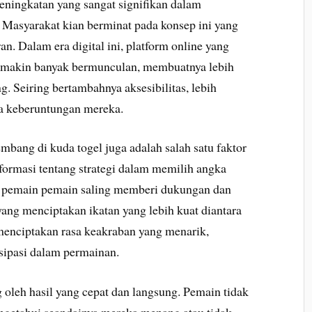
ningkatan yang sangat signifikan dalam
 Masyarakat kian berminat pada konsep ini yang
. Dalam era digital ini, platform online yang
emakin banyak bermunculan, membuatnya lebih
. Seiring bertambahnya aksesibilitas, lebih
a keberuntungan mereka.
mbang di kuda togel juga adalah salah satu faktor
formasi tentang strategi dalam memilih angka
ra pemain pemain saling memberi dukungan dan
ang menciptakan ikatan yang lebih kuat diantara
menciptakan rasa keakraban yang menarik,
sipasi dalam permainan.
oleh hasil yang cepat dan langsung. Pemain tidak