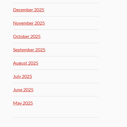
December 2025
November 2025
October 2025
September 2025
August 2025
July 2025
June 2025
May 2025