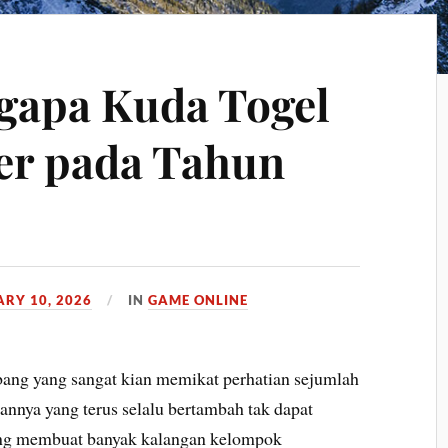
gapa Kuda Togel
er pada Tahun
RY 10, 2026
IN
GAME ONLINE
bang yang sangat kian memikat perhatian sejumlah
rannya yang terus selalu bertambah tak dapat
yang membuat banyak kalangan kelompok