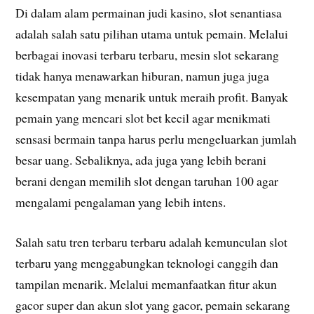
Di dalam alam permainan judi kasino, slot senantiasa
adalah salah satu pilihan utama untuk pemain. Melalui
berbagai inovasi terbaru terbaru, mesin slot sekarang
tidak hanya menawarkan hiburan, namun juga juga
kesempatan yang menarik untuk meraih profit. Banyak
pemain yang mencari slot bet kecil agar menikmati
sensasi bermain tanpa harus perlu mengeluarkan jumlah
besar uang. Sebaliknya, ada juga yang lebih berani
berani dengan memilih slot dengan taruhan 100 agar
mengalami pengalaman yang lebih intens.
Salah satu tren terbaru terbaru adalah kemunculan slot
terbaru yang menggabungkan teknologi canggih dan
tampilan menarik. Melalui memanfaatkan fitur akun
gacor super dan akun slot yang gacor, pemain sekarang