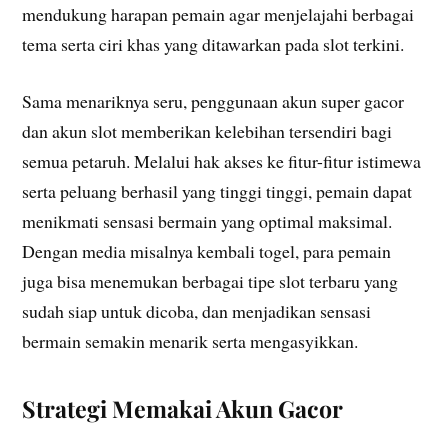
mendukung harapan pemain agar menjelajahi berbagai
tema serta ciri khas yang ditawarkan pada slot terkini.
Sama menariknya seru, penggunaan akun super gacor
dan akun slot memberikan kelebihan tersendiri bagi
semua petaruh. Melalui hak akses ke fitur-fitur istimewa
serta peluang berhasil yang tinggi tinggi, pemain dapat
menikmati sensasi bermain yang optimal maksimal.
Dengan media misalnya kembali togel, para pemain
juga bisa menemukan berbagai tipe slot terbaru yang
sudah siap untuk dicoba, dan menjadikan sensasi
bermain semakin menarik serta mengasyikkan.
Strategi Memakai Akun Gacor