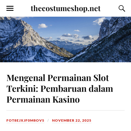
thecostumeshop.net
Mengenal Permainan Slot
Terkini: Pembaruan dalam
Permainan Kasino
FOT8EJXJF0M8OV5
NOVEMBER 22, 2025