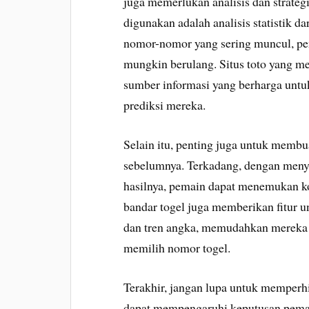
juga memerlukan analisis dan strateg
digunakan adalah analisis statistik d
nomor-nomor yang sering muncul, pem
mungkin berulang. Situs toto yang me
sumber informasi yang berharga untu
prediksi mereka.
Selain itu, penting juga untuk membua
sebelumnya. Terkadang, dengan meny
hasilnya, pemain dapat menemukan k
bandar togel juga memberikan fitur
dan tren angka, memudahkan mereka 
memilih nomor togel.
Terakhir, jangan lupa untuk memperh
dapat mempengaruhi keputusan pemain