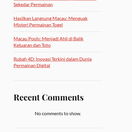
Sekedar Permainan
Hasilkan Langsung Macau: Menguak
Misteri Permainan Togel
Macau Pools: Menjadi Ahli di Balik
Keluaran dan Toto
Rubah 4D: Inovasi Terkini dalam Dunia
Permainan Digital
Recent Comments
No comments to show.