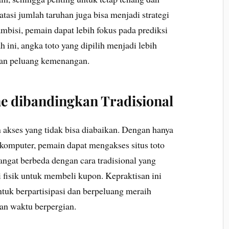
asi jumlah taruhan juga bisa menjadi strategi
rambisi, pemain dapat lebih fokus pada prediksi
ini, angka toto yang dipilih menjadi lebih
kan peluang kemenangan.
ne dibandingkan Tradisional
akses yang tidak bisa diabaikan. Dengan hanya
omputer, pemain dapat mengakses situs toto
sangat berbeda dengan cara tradisional yang
 fisik untuk membeli kupon. Kepraktisan ini
uk berpartisipasi dan berpeluang meraih
n waktu berpergian.