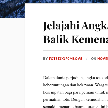
Jelajahi Angk
Balik Kemen
BY
FOT8EJXJF0M8OV5
ON
NOVEM
Dalam dunia perjudian, angka toto te
keberuntungan dan kekayaan. Wargato
kesempatan bagi para pemain untuk 
permainan toto. Dengan kemudahan a
semakin menarik, banyak orang kini b