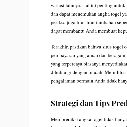
variasi lainnya. Hal ini penting unt
dan dapat menemukan angka togel yang
periksa juga fitur-fitur tambahan sepe
dapat membantu Anda membuat keput
Terakhir, pastikan bahwa situs togel
pembayaran yang aman dan beragam me
yang terpercaya biasanya menyediaka
dihubungi dengan mudah. Memilih sit
pengalaman bermain Anda tidak hanya
Strategi dan Tips Pre
Memprediksi angka togel tidak hanya