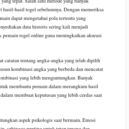
i yang tepat. Salah satu metode yang banyak
ari hasil-hasil togel sebelumnya. Dengan memeriksa
ain dapat mengetahui pola tertentu yang
nyediakan data historis sering kali menjadi
k pemain togel online guna meningkatkan akurasi
t catatan tentang angka-angka yang telah dipilih
usun kombinasi angka yang berbeda dan mencatat
ombinasi yang lebih menguntungkan. Banyak
 untuk membantu pemain dalam merangkum hasil
dalam membuat keputusan yang lebih cerdas saat
itungkan aspek psikologis saat bermain. Emosi
, sehingga penting untuk tetap tenang dan