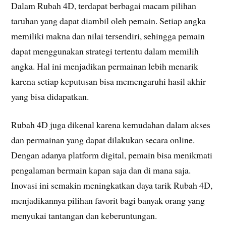
Dalam Rubah 4D, terdapat berbagai macam pilihan
taruhan yang dapat diambil oleh pemain. Setiap angka
memiliki makna dan nilai tersendiri, sehingga pemain
dapat menggunakan strategi tertentu dalam memilih
angka. Hal ini menjadikan permainan lebih menarik
karena setiap keputusan bisa memengaruhi hasil akhir
yang bisa didapatkan.
Rubah 4D juga dikenal karena kemudahan dalam akses
dan permainan yang dapat dilakukan secara online.
Dengan adanya platform digital, pemain bisa menikmati
pengalaman bermain kapan saja dan di mana saja.
Inovasi ini semakin meningkatkan daya tarik Rubah 4D,
menjadikannya pilihan favorit bagi banyak orang yang
menyukai tantangan dan keberuntungan.