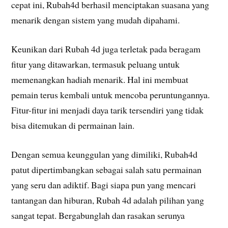
cepat ini, Rubah4d berhasil menciptakan suasana yang
menarik dengan sistem yang mudah dipahami.
Keunikan dari Rubah 4d juga terletak pada beragam
fitur yang ditawarkan, termasuk peluang untuk
memenangkan hadiah menarik. Hal ini membuat
pemain terus kembali untuk mencoba peruntungannya.
Fitur-fitur ini menjadi daya tarik tersendiri yang tidak
bisa ditemukan di permainan lain.
Dengan semua keunggulan yang dimiliki, Rubah4d
patut dipertimbangkan sebagai salah satu permainan
yang seru dan adiktif. Bagi siapa pun yang mencari
tantangan dan hiburan, Rubah 4d adalah pilihan yang
sangat tepat. Bergabunglah dan rasakan serunya