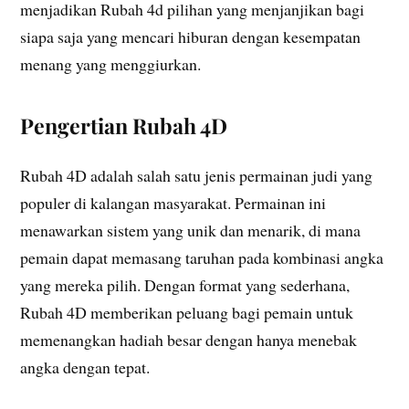
menjadikan Rubah 4d pilihan yang menjanjikan bagi
siapa saja yang mencari hiburan dengan kesempatan
menang yang menggiurkan.
Pengertian Rubah 4D
Rubah 4D adalah salah satu jenis permainan judi yang
populer di kalangan masyarakat. Permainan ini
menawarkan sistem yang unik dan menarik, di mana
pemain dapat memasang taruhan pada kombinasi angka
yang mereka pilih. Dengan format yang sederhana,
Rubah 4D memberikan peluang bagi pemain untuk
memenangkan hadiah besar dengan hanya menebak
angka dengan tepat.