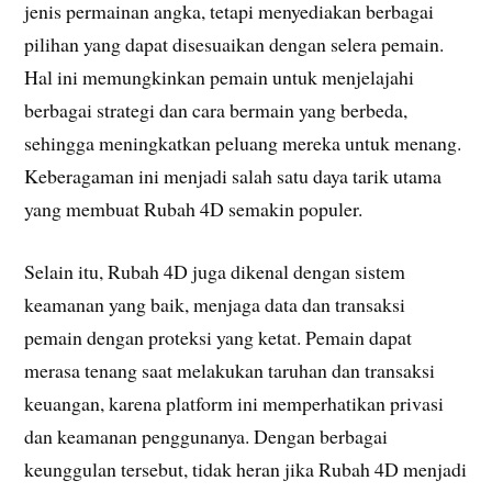
jenis permainan angka, tetapi menyediakan berbagai
pilihan yang dapat disesuaikan dengan selera pemain.
Hal ini memungkinkan pemain untuk menjelajahi
berbagai strategi dan cara bermain yang berbeda,
sehingga meningkatkan peluang mereka untuk menang.
Keberagaman ini menjadi salah satu daya tarik utama
yang membuat Rubah 4D semakin populer.
Selain itu, Rubah 4D juga dikenal dengan sistem
keamanan yang baik, menjaga data dan transaksi
pemain dengan proteksi yang ketat. Pemain dapat
merasa tenang saat melakukan taruhan dan transaksi
keuangan, karena platform ini memperhatikan privasi
dan keamanan penggunanya. Dengan berbagai
keunggulan tersebut, tidak heran jika Rubah 4D menjadi