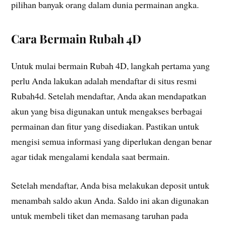
pilihan banyak orang dalam dunia permainan angka.
Cara Bermain Rubah 4D
Untuk mulai bermain Rubah 4D, langkah pertama yang
perlu Anda lakukan adalah mendaftar di situs resmi
Rubah4d. Setelah mendaftar, Anda akan mendapatkan
akun yang bisa digunakan untuk mengakses berbagai
permainan dan fitur yang disediakan. Pastikan untuk
mengisi semua informasi yang diperlukan dengan benar
agar tidak mengalami kendala saat bermain.
Setelah mendaftar, Anda bisa melakukan deposit untuk
menambah saldo akun Anda. Saldo ini akan digunakan
untuk membeli tiket dan memasang taruhan pada