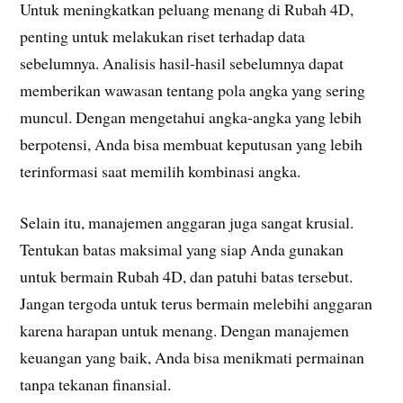
Untuk meningkatkan peluang menang di Rubah 4D,
penting untuk melakukan riset terhadap data
sebelumnya. Analisis hasil-hasil sebelumnya dapat
memberikan wawasan tentang pola angka yang sering
muncul. Dengan mengetahui angka-angka yang lebih
berpotensi, Anda bisa membuat keputusan yang lebih
terinformasi saat memilih kombinasi angka.
Selain itu, manajemen anggaran juga sangat krusial.
Tentukan batas maksimal yang siap Anda gunakan
untuk bermain Rubah 4D, dan patuhi batas tersebut.
Jangan tergoda untuk terus bermain melebihi anggaran
karena harapan untuk menang. Dengan manajemen
keuangan yang baik, Anda bisa menikmati permainan
tanpa tekanan finansial.