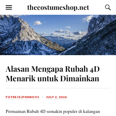
thecostumeshop.net
Alasan Mengapa Rubah 4D
Menarik untuk Dimainkan
FOT8EJXJF0M8OV5
JULY 2, 2026
Permainan Rubah 4D semakin populer di kalangan