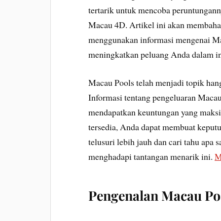
tertarik untuk mencoba peruntungann
Macau 4D. Artikel ini akan membaha
menggunakan informasi mengenai Ma
meningkatkan peluang Anda dalam inv
Macau Pools telah menjadi topik hang
Informasi tentang pengeluaran Macau
mendapatkan keuntungan yang maksim
tersedia, Anda dapat membuat keputus
telusuri lebih jauh dan cari tahu ap
menghadapi tantangan menarik ini.
M
Pengenalan Macau Po