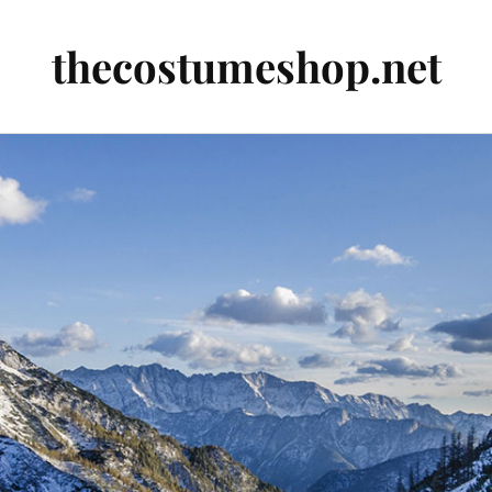
thecostumeshop.net