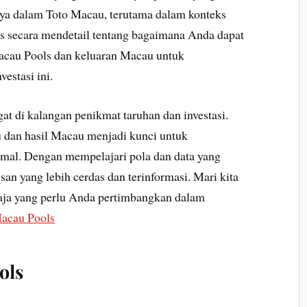
ya dalam Toto Macau, terutama dalam konteks
s secara mendetail tentang bagaimana Anda dapat
cau Pools dan keluaran Macau untuk
estasi ini.
at di kalangan penikmat taruhan dan investasi.
 dan hasil Macau menjadi kunci untuk
al. Dengan mempelajari pola dan data yang
an yang lebih cerdas dan terinformasi. Mari kita
a saja yang perlu Anda pertimbangkan dalam
acau Pools
ols