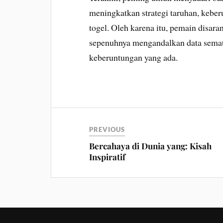
meningkatkan strategi taruhan, kebe
togel. Oleh karena itu, pemain disar
sepenuhnya mengandalkan data semata
keberuntungan yang ada.
PREVIOUS
Bercahaya di Dunia yang: Kisah
Inspiratif