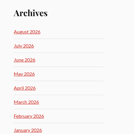
Archives
August 2026
July 2026
June 2026
May 2026
April 2026
March 2026
February 2026
January 2026