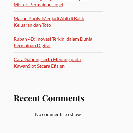
Misteri Permainan Togel
Macau Pools: Menjadi Ahli di Balik
Keluaran dan Toto
Rubah 4D: Inovasi Terkini dalam Dunia
Permainan Digital
Cara Gabung serta Menang pada
KawanSlot Secara Efisien
Recent Comments
No comments to show.