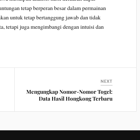
runtungan tetap berperan besar dalam permainan
ankan untuk tetap bertanggung jawab dan tidak
, tetapi juga mengimbangi dengan intuisi dan
NEXT
Mengungkap Nomor-Nomor Togel:
Data Hasil Hongkong Terbaru