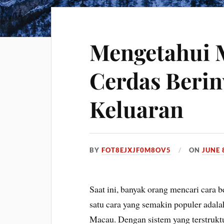
Mengetahui 
Cerdas Berin
Keluaran
BY
FOT8EJXJF0M8OV5
ON
JUNE 
Saat ini, banyak orang mencari cara 
satu cara yang semakin populer adal
Macau. Dengan sistem yang terstrukt