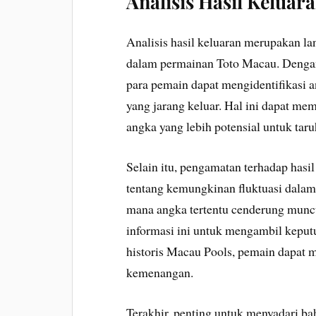
Analisis Hasil Keluar
Analisis hasil keluaran merupakan l
dalam permainan Toto Macau. Dengan
para pemain dapat mengidentifikasi 
yang jarang keluar. Hal ini dapat m
angka yang lebih potensial untuk taru
Selain itu, pengamatan terhadap has
tentang kemungkinan fluktuasi dalam 
mana angka tertentu cenderung munc
informasi ini untuk mengambil keput
historis Macau Pools, pemain dapat
kemenangan.
Terakhir, penting untuk menyadari ba