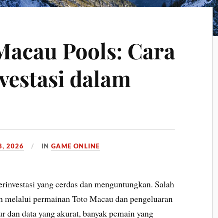
Macau Pools: Cara
vestasi dalam
8, 2026
IN
GAME ONLINE
berinvestasi yang cerdas dan menguntungkan. Salah
ah melalui permainan Toto Macau dan pengeluaran
ur dan data yang akurat, banyak pemain yang