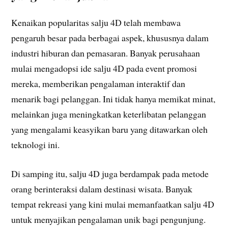
Kenaikan popularitas salju 4D telah membawa
pengaruh besar pada berbagai aspek, khususnya dalam
industri hiburan dan pemasaran. Banyak perusahaan
mulai mengadopsi ide salju 4D pada event promosi
mereka, memberikan pengalaman interaktif dan
menarik bagi pelanggan. Ini tidak hanya memikat minat,
melainkan juga meningkatkan keterlibatan pelanggan
yang mengalami keasyikan baru yang ditawarkan oleh
teknologi ini.
Di samping itu, salju 4D juga berdampak pada metode
orang berinteraksi dalam destinasi wisata. Banyak
tempat rekreasi yang kini mulai memanfaatkan salju 4D
untuk menyajikan pengalaman unik bagi pengunjung.