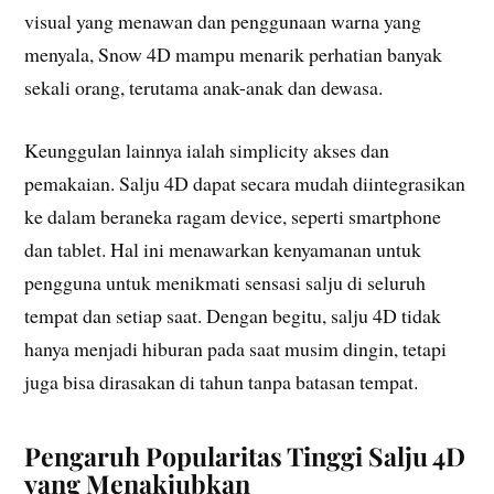
visual yang menawan dan penggunaan warna yang
menyala, Snow 4D mampu menarik perhatian banyak
sekali orang, terutama anak-anak dan dewasa.
Keunggulan lainnya ialah simplicity akses dan
pemakaian. Salju 4D dapat secara mudah diintegrasikan
ke dalam beraneka ragam device, seperti smartphone
dan tablet. Hal ini menawarkan kenyamanan untuk
pengguna untuk menikmati sensasi salju di seluruh
tempat dan setiap saat. Dengan begitu, salju 4D tidak
hanya menjadi hiburan pada saat musim dingin, tetapi
juga bisa dirasakan di tahun tanpa batasan tempat.
Pengaruh Popularitas Tinggi Salju 4D
yang Menakjubkan