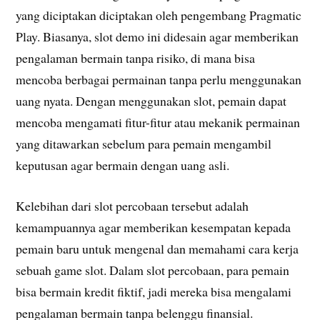
yang diciptakan diciptakan oleh pengembang Pragmatic
Play. Biasanya, slot demo ini didesain agar memberikan
pengalaman bermain tanpa risiko, di mana bisa
mencoba berbagai permainan tanpa perlu menggunakan
uang nyata. Dengan menggunakan slot, pemain dapat
mencoba mengamati fitur-fitur atau mekanik permainan
yang ditawarkan sebelum para pemain mengambil
keputusan agar bermain dengan uang asli.
Kelebihan dari slot percobaan tersebut adalah
kemampuannya agar memberikan kesempatan kepada
pemain baru untuk mengenal dan memahami cara kerja
sebuah game slot. Dalam slot percobaan, para pemain
bisa bermain kredit fiktif, jadi mereka bisa mengalami
pengalaman bermain tanpa belenggu finansial.