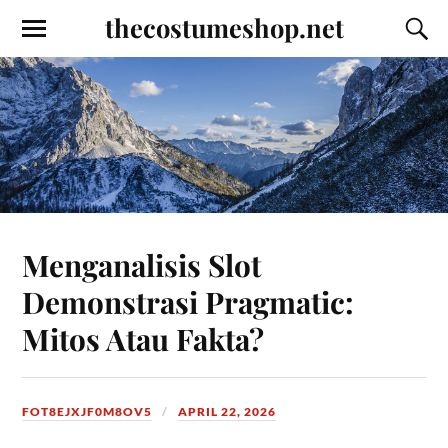
thecostumeshop.net
Menganalisis Slot
Demonstrasi Pragmatic:
Mitos Atau Fakta?
FOT8EJXJF0M8OV5
APRIL 22, 2026