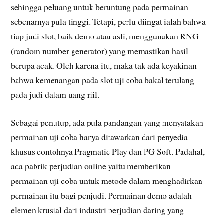
sehingga peluang untuk beruntung pada permainan
sebenarnya pula tinggi. Tetapi, perlu diingat ialah bahwa
tiap judi slot, baik demo atau asli, menggunakan RNG
(random number generator) yang memastikan hasil
berupa acak. Oleh karena itu, maka tak ada keyakinan
bahwa kemenangan pada slot uji coba bakal terulang
pada judi dalam uang riil.
Sebagai penutup, ada pula pandangan yang menyatakan
permainan uji coba hanya ditawarkan dari penyedia
khusus contohnya Pragmatic Play dan PG Soft. Padahal,
ada pabrik perjudian online yaitu memberikan
permainan uji coba untuk metode dalam menghadirkan
permainan itu bagi penjudi. Permainan demo adalah
elemen krusial dari industri perjudian daring yang