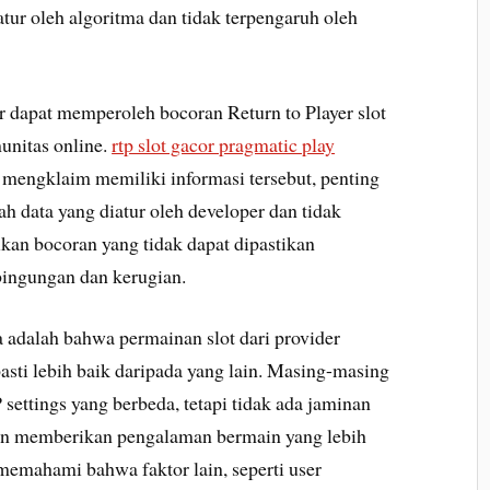
atur oleh algoritma dan tidak terpengaruh oleh
r dapat memperoleh bocoran Return to Player slot
unitas online.
rtp slot gacor pragmatic play
mengklaim memiliki informasi tersebut, penting
 data yang diatur oleh developer dan tidak
kan bocoran yang tidak dapat dipastikan
bingungan dan kerugian.
 adalah bahwa permainan slot dari provider
 pasti lebih baik daripada yang lain. Masing-masing
settings yang berbeda, tetapi tidak ada jaminan
an memberikan pengalaman bermain yang lebih
 memahami bahwa faktor lain, seperti user