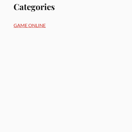
Categories
GAME ONLINE