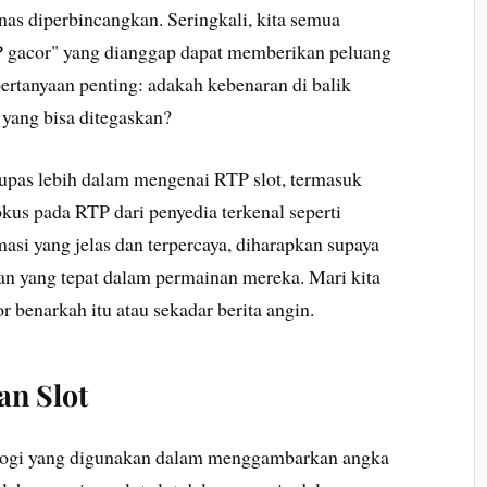
panas diperbincangkan. Seringkali, kita semua
 gacor" yang dianggap dapat memberikan peluang
pertanyaan penting: adakah kebenaran di balik
 yang bisa ditegaskan?
upas lebih dalam mengenai RTP slot, termasuk
okus pada RTP dari penyedia terkenal seperti
asi yang jelas dan terpercaya, diharapkan supaya
n yang tepat dalam permainan mereka. Mari kita
 benarkah itu atau sekadar berita angin.
an Slot
nologi yang digunakan dalam menggambarkan angka