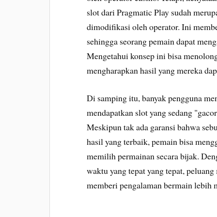
slot dari Pragmatic Play sudah merup
dimodifikasi oleh operator. Ini memb
sehingga seorang pemain dapat meng
Mengetahui konsep ini bisa menolon
mengharapkan hasil yang mereka dap
Di samping itu, banyak pengguna menc
mendapatkan slot yang sedang "gaco
Meskipun tak ada garansi bahwa sebu
hasil yang terbaik, pemain bisa meng
memilih permainan secara bijak. Den
waktu yang tepat yang tepat, peluan
memberi pengalaman bermain lebih 