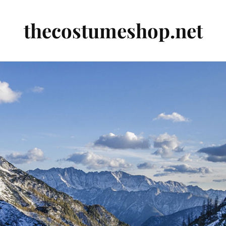
thecostumeshop.net