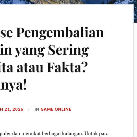
ase Pengembalian
n yang Sering
ta atau Fakta?
nya!
 21, 2026
IN
GAME ONLINE
populer dan memikat berbagai kalangan. Untuk para