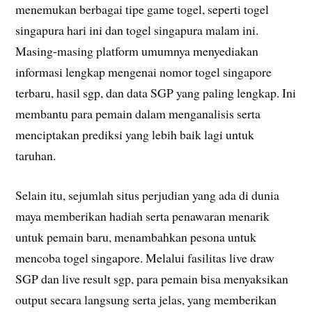
menemukan berbagai tipe game togel, seperti togel
singapura hari ini dan togel singapura malam ini.
Masing-masing platform umumnya menyediakan
informasi lengkap mengenai nomor togel singapore
terbaru, hasil sgp, dan data SGP yang paling lengkap. Ini
membantu para pemain dalam menganalisis serta
menciptakan prediksi yang lebih baik lagi untuk
taruhan.
Selain itu, sejumlah situs perjudian yang ada di dunia
maya memberikan hadiah serta penawaran menarik
untuk pemain baru, menambahkan pesona untuk
mencoba togel singapore. Melalui fasilitas live draw
SGP dan live result sgp, para pemain bisa menyaksikan
output secara langsung serta jelas, yang memberikan