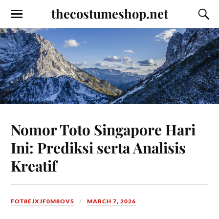
thecostumeshop.net
Nomor Toto Singapore Hari
Ini: Prediksi serta Analisis
Kreatif
FOT8EJXJF0M8OV5
MARCH 7, 2026