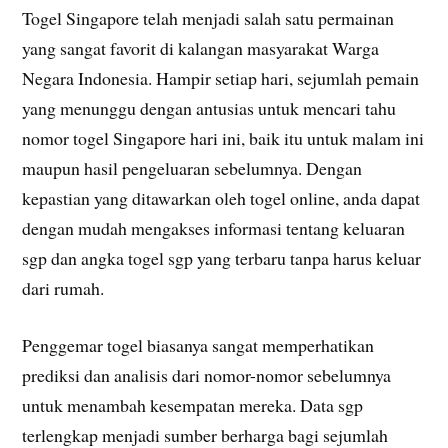
Togel Singapore telah menjadi salah satu permainan
yang sangat favorit di kalangan masyarakat Warga
Negara Indonesia. Hampir setiap hari, sejumlah pemain
yang menunggu dengan antusias untuk mencari tahu
nomor togel Singapore hari ini, baik itu untuk malam ini
maupun hasil pengeluaran sebelumnya. Dengan
kepastian yang ditawarkan oleh togel online, anda dapat
dengan mudah mengakses informasi tentang keluaran
sgp dan angka togel sgp yang terbaru tanpa harus keluar
dari rumah.
Penggemar togel biasanya sangat memperhatikan
prediksi dan analisis dari nomor-nomor sebelumnya
untuk menambah kesempatan mereka. Data sgp
terlengkap menjadi sumber berharga bagi sejumlah