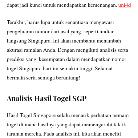
dapat jadi kunci untuk mendapatkan kemenangan.
uni4d
Terakhir, harus lupa untuk senantiasa mengawasi
pengeluaran nomor dari asal yang, seperti undian
langsung Singapura. Ini akan membantu menambah
akurasi ramalan Anda. Dengan mengikuti analisis serta
prediksi yang, kesempatan dalam mendapatkan nomor
togel Singapura hari ini semakin tinggi. Selamat
bermain serta semoga beruntung!
Analisis Hasil Togel SGP
Hasil Togel Singapore selalu menarik perhatian pemain
togel di mana hasilnya yang dapat memengaruhi taktik
taruhan mereka. Pada analisis ini, kita akan meneliti