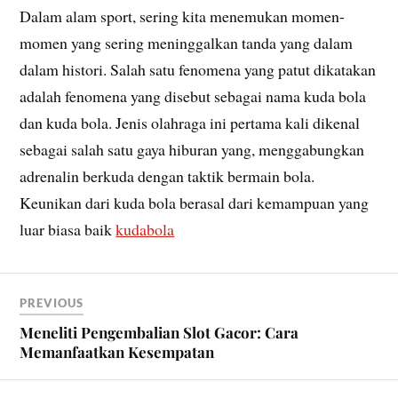
Dalam alam sport, sering kita menemukan momen-
momen yang sering meninggalkan tanda yang dalam
dalam histori. Salah satu fenomena yang patut dikatakan
adalah fenomena yang disebut sebagai nama kuda bola
dan kuda bola. Jenis olahraga ini pertama kali dikenal
sebagai salah satu gaya hiburan yang, menggabungkan
adrenalin berkuda dengan taktik bermain bola.
Keunikan dari kuda bola berasal dari kemampuan yang
luar biasa baik
kudabola
PREVIOUS
Meneliti Pengembalian Slot Gacor: Cara
Memanfaatkan Kesempatan