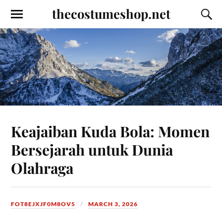
thecostumeshop.net
Keajaiban Kuda Bola: Momen
Bersejarah untuk Dunia
Olahraga
FOT8EJXJF0M8OV5
MARCH 3, 2026