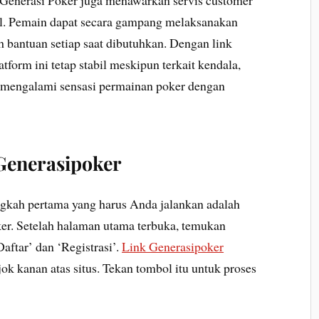
 Generasi Poker juga menawarkan servis customer
nal. Pemain dapat secara gampang melaksanakan
 bantuan setiap saat dibutuhkan. Dengan link
tform ini tetap stabil meskipun terkait kendala,
t mengalami sensasi permainan poker dengan
Generasipoker
ngkah pertama yang harus Anda jalankan adalah
er. Setelah halaman utama terbuka, temukan
ftar’ dan ‘Registrasi’.
Link Generasipoker
ok kanan atas situs. Tekan tombol itu untuk proses