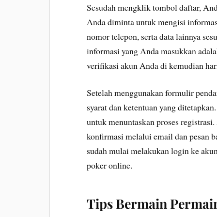
Sesudah mengklik tombol daftar, Anda
Anda diminta untuk mengisi informasi
nomor telepon, serta data lainnya se
informasi yang Anda masukkan adalah 
verifikasi akun Anda di kemudian har
Setelah menggunakan formulir pendaf
syarat dan ketentuan yang ditetapkan. 
untuk menuntaskan proses registrasi.
konfirmasi melalui email dan pesan b
sudah mulai melakukan login ke aku
poker online.
Tips Bermain Permai