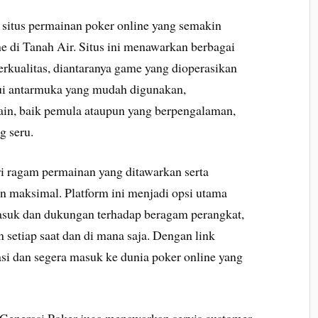
 situs permainan poker online yang semakin
ne di Tanah Air. Situs ini menawarkan berbagai
rkualitas, diantaranya game yang dioperasikan
ui antarmuka yang mudah digunakan,
in, baik pemula ataupun yang berpengalaman,
g seru.
ri ragam permainan yang ditawarkan serta
n maksimal. Platform ini menjadi opsi utama
suk dan dukungan terhadap beragam perangkat,
etiap saat dan di mana saja. Dengan link
asi dan segera masuk ke dunia poker online yang