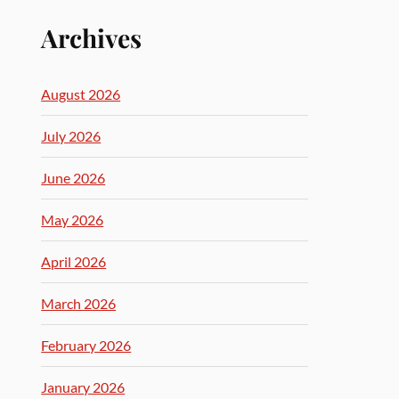
Archives
August 2026
July 2026
June 2026
May 2026
April 2026
March 2026
February 2026
January 2026