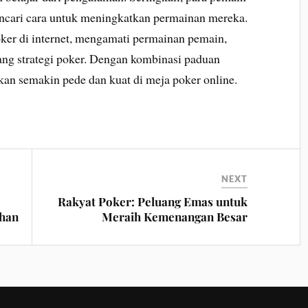
ncari cara untuk meningkatkan permainan mereka.
ker di internet, mengamati permainan pemain,
ang strategi poker. Dengan kombinasi paduan
an semakin pede dan kuat di meja poker online.
NEXT
Rakyat Poker: Peluang Emas untuk
uhan
Meraih Kemenangan Besar