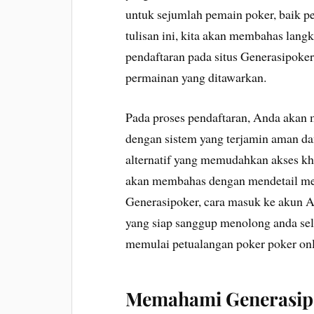
untuk sejumlah pemain poker, baik 
tulisan ini, kita akan membahas lan
pendaftaran pada situs Generasipoker
permainan yang ditawarkan.
Pada proses pendaftaran, Anda akan
dengan sistem yang terjamin aman dan
alternatif yang memudahkan akses khu
akan membahas dengan mendetail me
Generasipoker, cara masuk ke akun A
yang siap sanggup menolong anda se
memulai petualangan poker poker onli
Memahami Generasip