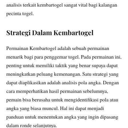
analisis terkait kembartogel sangat vital bagi kalangan
pecinta togel.
Strategi Dalam Kembartogel
Permainan Kembartogel adalah sebuah permainan
menarik bagi para penggemar togel. Pada permainan ini,
penting untuk memiliki taktik yang benar supaya dapat
meningkatkan peluang kemenangan. Satu strategi yang
dapat diaplikasikan adalah analisis pola angka. Dengan
cara memperhatikan hasil permainan sebelumnya,
pemain bisa berusaha untuk mengidentifikasi pola atau
angka yang biasa muncul. Hal ini dapat menjadi
panduan untuk menentukan angka yang ingin dipasang
dalam ronde selanjutnya.