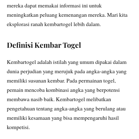
mereka dapat memakai informasi ini untuk
meningkatkan peluang kemenangan mereka. Mari kita
eksplorasi ranah kembartogel lebih dalam.
Definisi Kembar Togel
Kembartogel adalah istilah yang umum dipakai dalam
dunia perjudian yang merujuk pada angka-angka yang
memiliki susunan kembar. Pada permainan togel,
pemain mencoba kombinasi angka yang berpotensi
membawa nasib baik. Kembartogel melibatkan
pengetahuan tentang angka-angka yang berulang atau
memiliki kesamaan yang bisa mempengaruhi hasil
kompetisi.