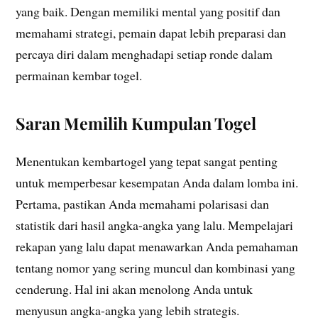
yang baik. Dengan memiliki mental yang positif dan
memahami strategi, pemain dapat lebih preparasi dan
percaya diri dalam menghadapi setiap ronde dalam
permainan kembar togel.
Saran Memilih Kumpulan Togel
Menentukan kembartogel yang tepat sangat penting
untuk memperbesar kesempatan Anda dalam lomba ini.
Pertama, pastikan Anda memahami polarisasi dan
statistik dari hasil angka-angka yang lalu. Mempelajari
rekapan yang lalu dapat menawarkan Anda pemahaman
tentang nomor yang sering muncul dan kombinasi yang
cenderung. Hal ini akan menolong Anda untuk
menyusun angka-angka yang lebih strategis.