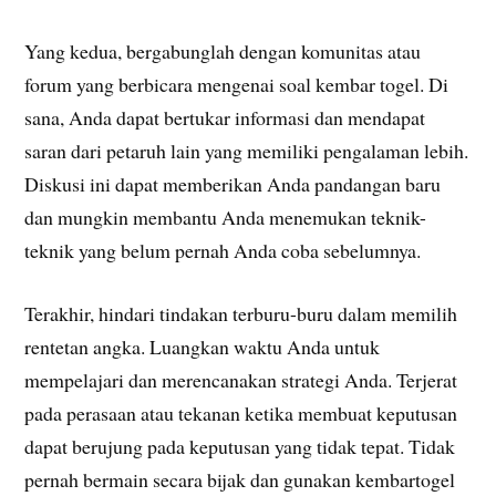
Yang kedua, bergabunglah dengan komunitas atau
forum yang berbicara mengenai soal kembar togel. Di
sana, Anda dapat bertukar informasi dan mendapat
saran dari petaruh lain yang memiliki pengalaman lebih.
Diskusi ini dapat memberikan Anda pandangan baru
dan mungkin membantu Anda menemukan teknik-
teknik yang belum pernah Anda coba sebelumnya.
Terakhir, hindari tindakan terburu-buru dalam memilih
rentetan angka. Luangkan waktu Anda untuk
mempelajari dan merencanakan strategi Anda. Terjerat
pada perasaan atau tekanan ketika membuat keputusan
dapat berujung pada keputusan yang tidak tepat. Tidak
pernah bermain secara bijak dan gunakan kembartogel