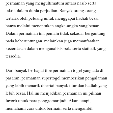
permainan yang mengultimatum antara nasib serta
taktik dalam dunia perjudian. Banyak orang-orang
tertarik oleh peluang untuk menggapai hadiah besar
hanya melalui menentukan angka-angka yang benar.
Dalam permainan ini, pemain tidak sekadar bergantung
pada keberuntungan, melainkan juga memanfaatkan
kecerdasan dalam menganalisis pola serta statistik yang
tersedia.
Dari banyak berbagai tipe permainan togel yang ada di
pasaran, permainan supertogel memberikan pengalaman
yang lebih menarik disertai banyak fitur dan hadiah yang
lebih besar. Hal ini menjadikan permainan ini pilihan
favorit untuk para penggemar judi. Akan tetapi,
memahami cara untuk bermain serta mengambil