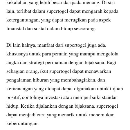
kekalahan yang lebih besar daripada menang. Di sisi
lain, terlibat dalam supertogel dapat mengarah kepada
ketergantungan, yang dapat merugikan pada aspek
finansial dan sosial dalam hidup seseorang.
Di lain halnya, manfaat dari supertogel juga ada,
khususnya untuk para pemain yang mampu mengelola
angka dan strategi permainan dengan bijaksana. Bagi
sebagian orang, ikut supertogel dapat menawarkan
pengalaman hiburan yang membahagiakan, dan
kemenangan yang didapat dapat digunakan untuk tujuan
positif, contohnya investasi atau memperbaiki standar
hidup. Ketika dijalankan dengan bijaksana, supertogel
dapat menjadi cara yang menarik untuk menemukan
keberuntungan.