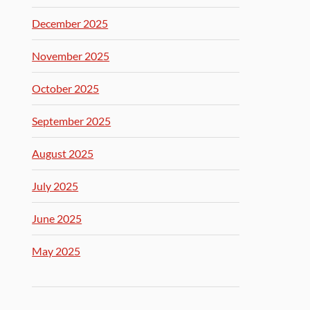
December 2025
November 2025
October 2025
September 2025
August 2025
July 2025
June 2025
May 2025