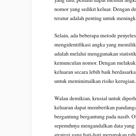
nomor yang sedikit keluar. Dengan d
teratur adalah penting untuk meningk
Selain, ada beberapa metode penyele
mengidentifikasi angka yang memilik
adalah melalui menggunakan statisti
kemunculan nomor. Dengan melakukan
keluaran secara lebih baik berdasark
untuk meminimalkan risiko kerugian.
Walau demikian, krusial untuk dipe
keluaran dapat memberikan pandangan
bergantung bergantung pada nasib. Ole
sepenuhnya mengandalkan data yang t
strategi yang hati-hati merupakan r