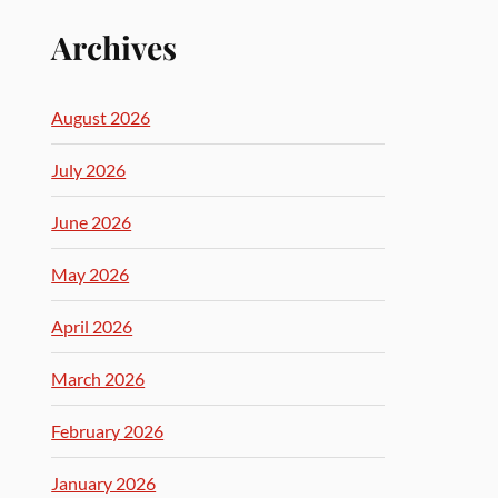
Archives
August 2026
July 2026
June 2026
May 2026
April 2026
March 2026
February 2026
January 2026