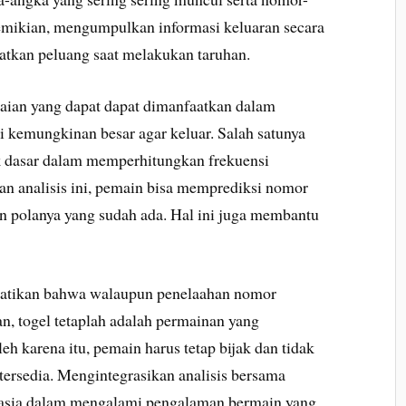
emikian, mengumpulkan informasi keluaran secara
atkan peluang saat melakukan taruhan.
saian yang dapat dapat dimanfaatkan dalam
i kemungkinan besar agar keluar. Salah satunya
k dasar dalam memperhitungkan frekuensi
 analisis ini, pemain bisa memprediksi nomor
an polanya yang sudah ada. Hal ini juga membantu
rhatikan bahwa walaupun penelaahan nomor
, togel tetaplah adalah permainan yang
h karena itu, pemain harus tetap bijak dan tidak
ersedia. Mengintegrasikan analisis bersama
ahasia dalam mengalami pengalaman bermain yang