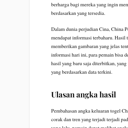
berharga bagi mereka yang ingin m
berdasarkan yang tersedia.
Dalam dunia perjudian Cina, China P
mendapat informasi terbaharu. Hasil t
memberikan gambaran yang jelas ten
informasi hari ini, para pemain bisa
hasil yang baru saja diterbitkan, y
yang berdasarkan data terkini.
Ulasan angka hasil
Pembahasan angka keluaran togel Ch
corak dan tren yang terjadi terjadi p
yang lalu, pemain dapat melihat angk