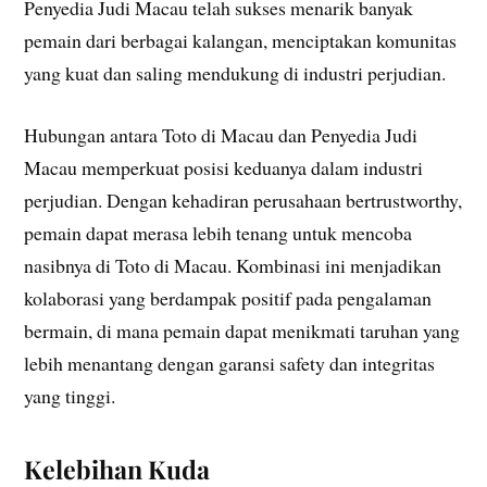
Penyedia Judi Macau telah sukses menarik banyak
pemain dari berbagai kalangan, menciptakan komunitas
yang kuat dan saling mendukung di industri perjudian.
Hubungan antara Toto di Macau dan Penyedia Judi
Macau memperkuat posisi keduanya dalam industri
perjudian. Dengan kehadiran perusahaan bertrustworthy,
pemain dapat merasa lebih tenang untuk mencoba
nasibnya di Toto di Macau. Kombinasi ini menjadikan
kolaborasi yang berdampak positif pada pengalaman
bermain, di mana pemain dapat menikmati taruhan yang
lebih menantang dengan garansi safety dan integritas
yang tinggi.
Kelebihan Kuda