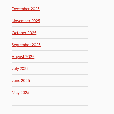
December 2025
November 2025
October 2025
September 2025
August 2025
July 2025
June 2025
May 2025