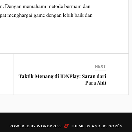
ain. Dengan memahami metode bermain dan
apat menghargai game dengan lebih baik dan
NEXT
Taktik Menang di IDNPlay: Saran dari
Para Ahli
&
POWERED BY
WORDPRESS
THEME BY
ANDERS NORÉN