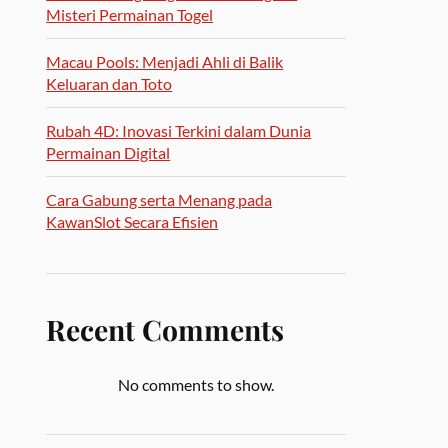
Misteri Permainan Togel
Macau Pools: Menjadi Ahli di Balik
Keluaran dan Toto
Rubah 4D: Inovasi Terkini dalam Dunia
Permainan Digital
Cara Gabung serta Menang pada
KawanSlot Secara Efisien
Recent Comments
No comments to show.