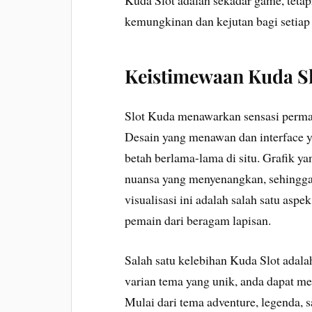
Kuda Slot adalah sekadar game, teta
kemungkinan dan kejutan bagi setiap
Keistimewaan Kuda S
Slot Kuda menawarkan sensasi permain
Desain yang menawan dan interface
betah berlama-lama di situ. Grafik y
nuansa yang menyenangkan, sehingga 
visualisasi ini adalah salah satu asp
pemain dari beragam lapisan.
Salah satu kelebihan Kuda Slot adala
varian tema yang unik, anda dapat m
Mulai dari tema adventure, legenda, 