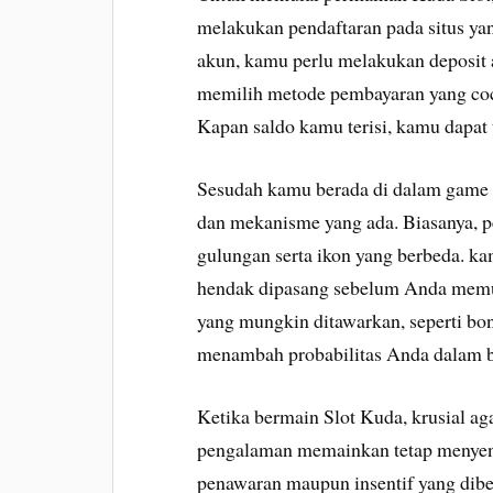
melakukan pendaftaran pada situs ya
akun, kamu perlu melakukan deposit 
memilih metode pembayaran yang coco
Kapan saldo kamu terisi, kamu dapat 
Sesudah kamu berada di dalam game
dan mekanisme yang ada. Biasanya, 
gulungan serta ikon yang berbeda. k
hendak dipasang sebelum Anda memula
yang mungkin ditawarkan, seperti bo
menambah probabilitas Anda dalam b
Ketika bermain Slot Kuda, krusial ag
pengalaman memainkan tetap menyen
penawaran maupun insentif yang diber