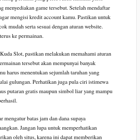
ng menyediakan game tersebut. Setelah mendaftar
agar mengisi kredit account kamu. Pastikan untuk
k mudah serta sesuai dengan aturan website.
terus ke permainan.
 Kuda Slot, pastikan melakukan memahami aturan
permainan tersebut akan mempunyai banyak
amu harus menentukan sejumlah taruhan yang
i gulungan. Perhatikan juga pula ciri istimewa
nus putaran gratis maupun simbol liar yang mampu
erhasil.
ar mengatur batas jam dan dana supaya
angkan. Jangan lupa untuk memperhatikan
ikan oleh situs, karena ini dapat memberikan