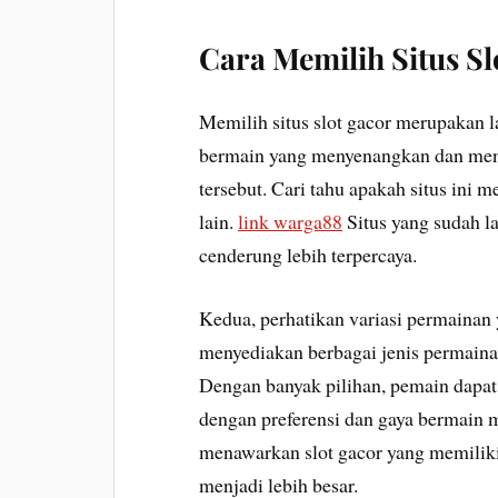
Cara Memilih Situs Sl
Memilih situs slot gacor merupakan
bermain yang menyenangkan dan mengu
tersebut. Cari tahu apakah situs ini m
lain.
link warga88
Situs yang sudah l
cenderung lebih terpercaya.
Kedua, perhatikan variasi permainan 
menyediakan berbagai jenis permainan
Dengan banyak pilihan, pemain dapa
dengan preferensi dan gaya bermain me
menawarkan slot gacor yang memiliki
menjadi lebih besar.