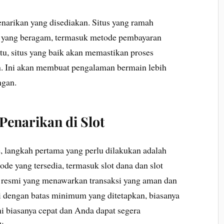
enarikan yang disediakan. Situs yang ramah
 yang beragam, termasuk metode pembayaran
n itu, situs yang baik akan memastikan proses
n. Ini akan membuat pengalaman bermain lebih
ngan.
Penarikan di Slot
, langkah pertama yang perlu dilakukan adalah
de yang tersedia, termasuk slot dana dan slot
ot resmi yang menawarkan transaksi yang aman dan
ai dengan batas minimum yang ditetapkan, biasanya
ini biasanya cepat dan Anda dapat segera