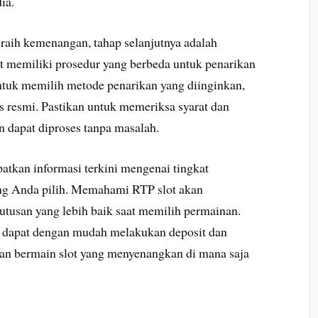
ia.
aih kemenangan, tahap selanjutnya adalah
ot memiliki prosedur yang berbeda untuk penarikan
ntuk memilih metode penarikan yang diinginkan,
qris resmi. Pastikan untuk memeriksa syarat dan
n dapat diproses tanpa masalah.
atkan informasi terkini mengenai tingkat
ang Anda pilih. Memahami RTP slot akan
san yang lebih baik saat memilih permainan.
 dapat dengan mudah melakukan deposit dan
an bermain slot yang menyenangkan di mana saja