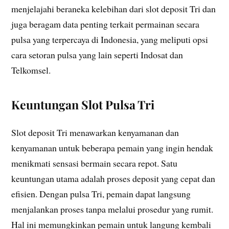
menjelajahi beraneka kelebihan dari slot deposit Tri dan
juga beragam data penting terkait permainan secara
pulsa yang terpercaya di Indonesia, yang meliputi opsi
cara setoran pulsa yang lain seperti Indosat dan
Telkomsel.
Keuntungan Slot Pulsa Tri
Slot deposit Tri menawarkan kenyamanan dan
kenyamanan untuk beberapa pemain yang ingin hendak
menikmati sensasi bermain secara repot. Satu
keuntungan utama adalah proses deposit yang cepat dan
efisien. Dengan pulsa Tri, pemain dapat langsung
menjalankan proses tanpa melalui prosedur yang rumit.
Hal ini memungkinkan pemain untuk langung kembali