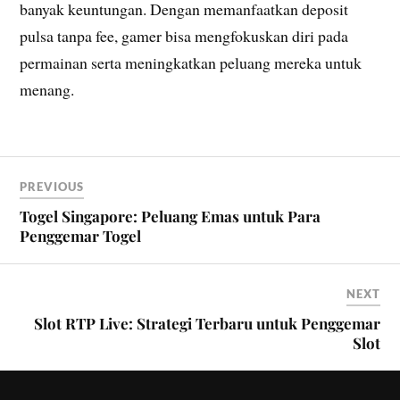
banyak keuntungan. Dengan memanfaatkan deposit
pulsa tanpa fee, gamer bisa mengfokuskan diri pada
permainan serta meningkatkan peluang mereka untuk
menang.
PREVIOUS
Togel Singapore: Peluang Emas untuk Para
Penggemar Togel
NEXT
Slot RTP Live: Strategi Terbaru untuk Penggemar
Slot