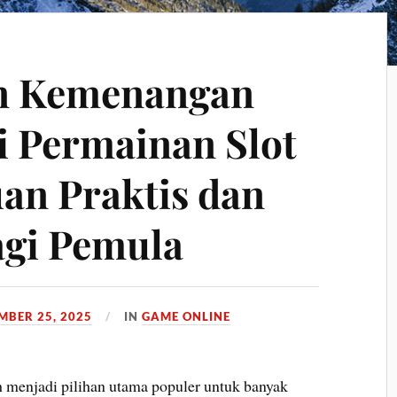
n Kemenangan
i Permainan Slot
an Praktis dan
agi Pemula
BER 25, 2025
IN
GAME ONLINE
ah menjadi pilihan utama populer untuk banyak