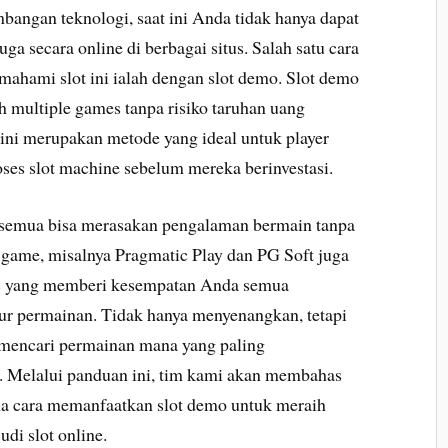
mbangan teknologi, saat ini Anda tidak hanya dapat
ga secara online di berbagai situs. Salah satu cara
mahami slot ini ialah dengan slot demo. Slot demo
 multiple games tanpa risiko taruhan uang
ni merupakan metode yang ideal untuk player
ses slot machine sebelum mereka berinvestasi.
semua bisa merasakan pengalaman bermain tanpa
 game, misalnya Pragmatic Play dan PG Soft juga
is yang memberi kesempatan Anda semua
ur permainan. Tidak hanya menyenangkan, tetapi
mencari permainan mana yang paling
 Melalui panduan ini, tim kami akan membahas
na cara memanfaatkan slot demo untuk meraih
di slot online.