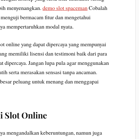
ebih menyenangkan.
demo slot spaceman
Cobalah
r menguji bermacam fitur dan mengetahui
ya mempertaruhkan modal nyata.
 slot online yang dapat dipercaya yang mempunyai
ng memiliki lisensi dan testimoni baik dari para
t dipercaya. Jangan lupa pula agar menggunakan
atih serta merasakan sensasi tanpa ancaman.
rbesar peluang untuk menang dan menggapai
.
 Slot Online
hanya mengandalkan keberuntungan, namun juga