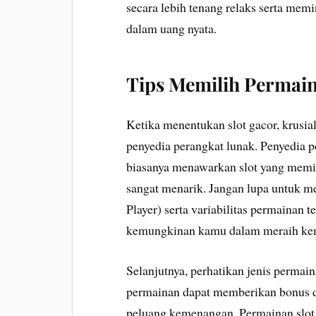
secara lebih tenang relaks serta mem
dalam uang nyata.
Tips Memilih Permain
Ketika menentukan slot gacor, krusi
penyedia perangkat lunak. Penyedia p
biasanya menawarkan slot yang memil
sangat menarik. Jangan lupa untuk me
Player) serta variabilitas permainan 
kemungkinan kamu dalam meraih ke
Selanjutnya, perhatikan jenis perma
permainan dapat memberikan bonus 
peluang kemenangan. Permainan slot d