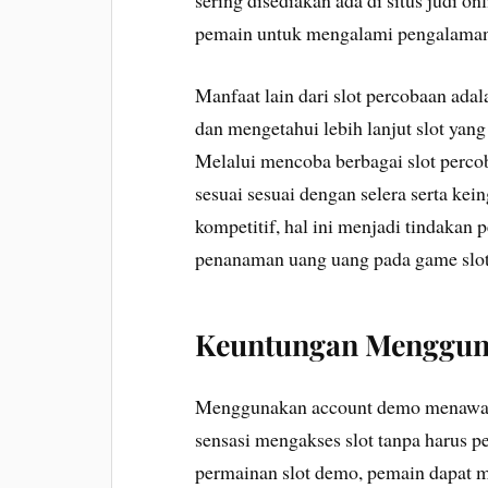
sering disediakan ada di situs judi o
pemain untuk mengalami pengalaman 
Manfaat lain dari slot percobaan adal
dan mengetahui lebih lanjut slot yan
Melalui mencoba berbagai slot perco
sesuai sesuai dengan selera serta kei
kompetitif, hal ini menjadi tindaka
penanaman uang uang pada game slot
Keuntungan Mengguna
Menggunakan account demo menawar
sensasi mengakses slot tanpa harus p
permainan slot demo, pemain dapat