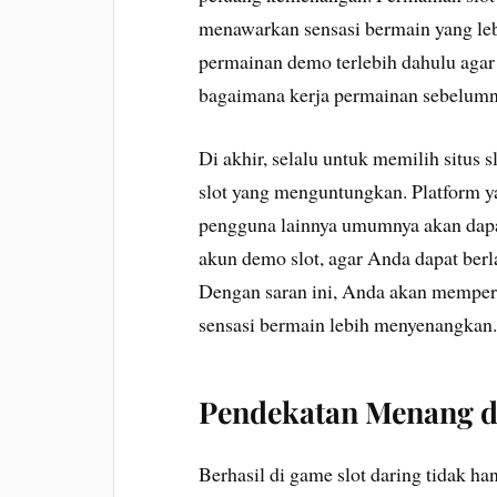
menawarkan sensasi bermain yang l
permainan demo terlebih dahulu aga
bagaimana kerja permainan sebelumn
Di akhir, selalu untuk memilih situs
slot yang menguntungkan. Platform ya
pengguna lainnya umumnya akan dapa
akun demo slot, agar Anda dapat berl
Dengan saran ini, Anda akan mempe
sensasi bermain lebih menyenangkan
Pendekatan Menang di
Berhasil di game slot daring tidak 