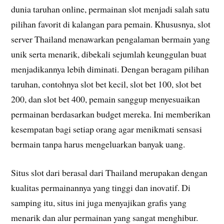
dunia taruhan online, permainan slot menjadi salah satu
pilihan favorit di kalangan para pemain. Khususnya, slot
server Thailand menawarkan pengalaman bermain yang
unik serta menarik, dibekali sejumlah keunggulan buat
menjadikannya lebih diminati. Dengan beragam pilihan
taruhan, contohnya slot bet kecil, slot bet 100, slot bet
200, dan slot bet 400, pemain sanggup menyesuaikan
permainan berdasarkan budget mereka. Ini memberikan
kesempatan bagi setiap orang agar menikmati sensasi
bermain tanpa harus mengeluarkan banyak uang.
Situs slot dari berasal dari Thailand merupakan dengan
kualitas permainannya yang tinggi dan inovatif. Di
samping itu, situs ini juga menyajikan grafis yang
menarik dan alur permainan yang sangat menghibur.