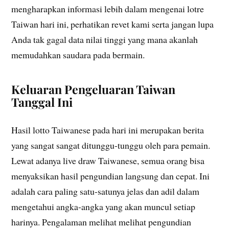
mengharapkan informasi lebih dalam mengenai lotre
Taiwan hari ini, perhatikan revet kami serta jangan lupa
Anda tak gagal data nilai tinggi yang mana akanlah
memudahkan saudara pada bermain.
Keluaran Pengeluaran Taiwan
Tanggal Ini
Hasil lotto Taiwanese pada hari ini merupakan berita
yang sangat sangat ditunggu-tunggu oleh para pemain.
Lewat adanya live draw Taiwanese, semua orang bisa
menyaksikan hasil pengundian langsung dan cepat. Ini
adalah cara paling satu-satunya jelas dan adil dalam
mengetahui angka-angka yang akan muncul setiap
harinya. Pengalaman melihat melihat pengundian