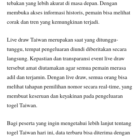
tebakan yang lebih akurat di masa depan. Dengan
membuka akses informasi historis, pemain bisa melihat
corak dan tren yang kemungkinan terjadi.
Live draw Taiwan merupakan saat yang ditunggu-
tunggu, tempat pengeluaran diundi diberitakan secara
langsung. Kepastian dan transparansi event live draw
tersebut amat diutamakan agar semua pemain merasa
adil dan terjamin. Dengan live draw, semua orang bisa
melihat tahapan pemilihan nomor secara real-time, yang
membuat keseruan dan keyakinan pada pengeluaran
togel Taiwan.
Bagi peserta yang ingin mengetahui lebih lanjut tentang
togel Taiwan hari ini, data terbaru bisa diterima dengan