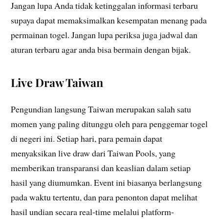
Jangan lupa Anda tidak ketinggalan informasi terbaru
supaya dapat memaksimalkan kesempatan menang pada
permainan togel. Jangan lupa periksa juga jadwal dan
aturan terbaru agar anda bisa bermain dengan bijak.
Live Draw Taiwan
Pengundian langsung Taiwan merupakan salah satu
momen yang paling ditunggu oleh para penggemar togel
di negeri ini. Setiap hari, para pemain dapat
menyaksikan live draw dari Taiwan Pools, yang
memberikan transparansi dan keaslian dalam setiap
hasil yang diumumkan. Event ini biasanya berlangsung
pada waktu tertentu, dan para penonton dapat melihat
hasil undian secara real-time melalui platform-