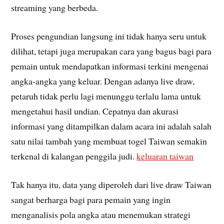
streaming yang berbeda.
Proses pengundian langsung ini tidak hanya seru untuk
dilihat, tetapi juga merupakan cara yang bagus bagi para
pemain untuk mendapatkan informasi terkini mengenai
angka-angka yang keluar. Dengan adanya live draw,
petaruh tidak perlu lagi menunggu terlalu lama untuk
mengetahui hasil undian. Cepatnya dan akurasi
informasi yang ditampilkan dalam acara ini adalah salah
satu nilai tambah yang membuat togel Taiwan semakin
terkenal di kalangan penggila judi.
keluaran taiwan
Tak hanya itu, data yang diperoleh dari live draw Taiwan
sangat berharga bagi para pemain yang ingin
menganalisis pola angka atau menemukan strategi