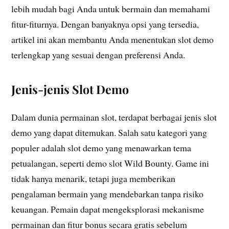
lebih mudah bagi Anda untuk bermain dan memahami
fitur-fiturnya. Dengan banyaknya opsi yang tersedia,
artikel ini akan membantu Anda menentukan slot demo
terlengkap yang sesuai dengan preferensi Anda.
Jenis-jenis Slot Demo
Dalam dunia permainan slot, terdapat berbagai jenis slot
demo yang dapat ditemukan. Salah satu kategori yang
populer adalah slot demo yang menawarkan tema
petualangan, seperti demo slot Wild Bounty. Game ini
tidak hanya menarik, tetapi juga memberikan
pengalaman bermain yang mendebarkan tanpa risiko
keuangan. Pemain dapat mengeksplorasi mekanisme
permainan dan fitur bonus secara gratis sebelum