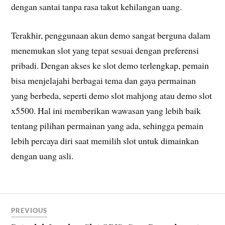
dengan santai tanpa rasa takut kehilangan uang.
Terakhir, penggunaan akun demo sangat berguna dalam
menemukan slot yang tepat sesuai dengan preferensi
pribadi. Dengan akses ke slot demo terlengkap, pemain
bisa menjelajahi berbagai tema dan gaya permainan
yang berbeda, seperti demo slot mahjong atau demo slot
x5500. Hal ini memberikan wawasan yang lebih baik
tentang pilihan permainan yang ada, sehingga pemain
lebih percaya diri saat memilih slot untuk dimainkan
dengan uang asli.
PREVIOUS