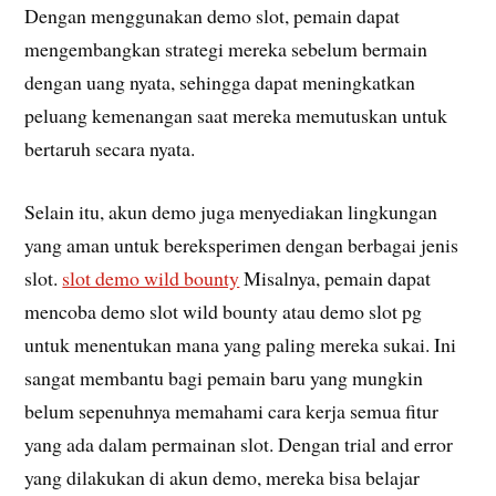
Dengan menggunakan demo slot, pemain dapat
mengembangkan strategi mereka sebelum bermain
dengan uang nyata, sehingga dapat meningkatkan
peluang kemenangan saat mereka memutuskan untuk
bertaruh secara nyata.
Selain itu, akun demo juga menyediakan lingkungan
yang aman untuk bereksperimen dengan berbagai jenis
slot.
slot demo wild bounty
Misalnya, pemain dapat
mencoba demo slot wild bounty atau demo slot pg
untuk menentukan mana yang paling mereka sukai. Ini
sangat membantu bagi pemain baru yang mungkin
belum sepenuhnya memahami cara kerja semua fitur
yang ada dalam permainan slot. Dengan trial and error
yang dilakukan di akun demo, mereka bisa belajar