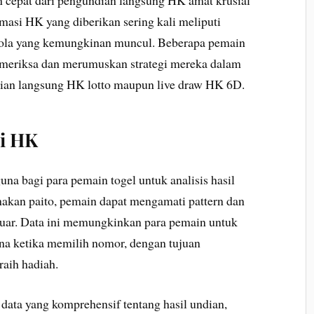
n cepat dari pengundian langsung HK amat krusial
masi HK yang diberikan sering kali meliputi
-pola yang kemungkinan muncul. Beberapa pemain
emeriksa dan merumuskan strategi mereka dalam
dian langsung HK lotto maupun live draw HK 6D.
i HK
una bagi para pemain togel untuk analisis hasil
kan paito, pemain dapat mengamati pattern dan
eluar. Data ini memungkinkan para pemain untuk
ana ketika memilih nomor, dengan tujuan
aih hadiah.
data yang komprehensif tentang hasil undian,