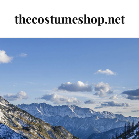
thecostumeshop.net