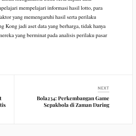
lajari mempelajari informasi hasil lotto, para
-faktor yang memengaruhi hasil serta perilaku
g Kong jadi aset data yang berharga, tidak hanya
mereka yang berminat pada analisis perilaku pasar
NEXT
t
Bola234: Perkembangan Game
tis
Sepakbola di Zaman Daring