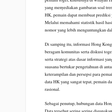
yang menyediakan gambaran soal tren
HK, pemain dapat membuat prediksi
Melalui memahami statistik hasil ha
nomor yang lebih menguntungkan da
Di samping itu, informasi Hong Kong 
beragam komunitas serta diskusi toge
serta strategi atas dasar informasi y
suasana bertukar pengetahuan di ant
keterampilan dan persepsi para pema
data HK yang sangat tepat, pemain d
rasional.
Sebagai penutup, hubungan data Hong 
Data tersebut sering sering digunakan