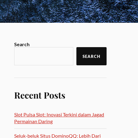
Search
SEARCH
Recent Posts
Slot Pulsa Slot: Inovasi Terkini dalam Jagad
Permainan Daring
Seluk-beluk Situs DominoQQ: Lebih Dari