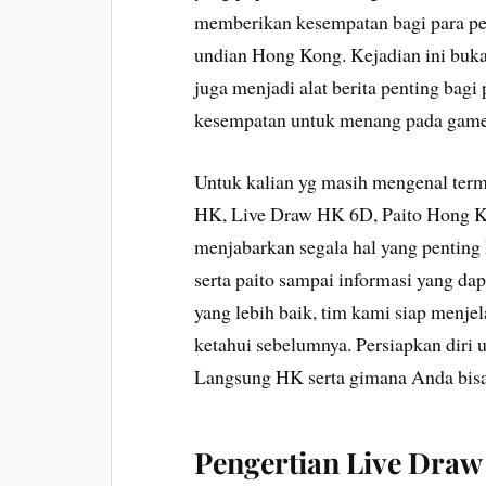
memberikan kesempatan bagi para pe
undian Hong Kong. Kejadian ini buka
juga menjadi alat berita penting ba
kesempatan untuk menang pada game
Untuk kalian yg masih mengenal ter
HK, Live Draw HK 6D, Paito Hong Kon
menjabarkan segala hal yang penting k
serta paito sampai informasi yang d
yang lebih baik, tim kami siap menje
ketahui sebelumnya. Persiapkan diri 
Langsung HK serta gimana Anda bisa
Pengertian Live Dra