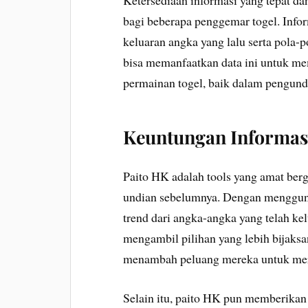
Ketersediaan informasi yang tepat da
bagi beberapa penggemar togel. Infor
keluaran angka yang lalu serta pola
bisa memanfaatkan data ini untuk m
permainan togel, baik dalam pengun
Keuntungan Informas
Paito HK adalah tools yang amat berg
undian sebelumnya. Dengan mengguna
trend dari angka-angka yang telah k
mengambil pilihan yang lebih bijaks
menambah peluang mereka untuk mer
Selain itu, paito HK pun memberikan 