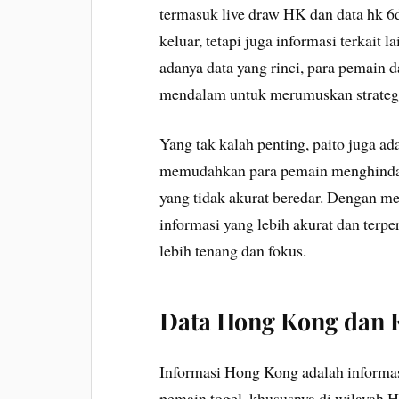
termasuk live draw HK dan data hk 6
keluar, tetapi juga informasi terkait 
adanya data yang rinci, para pemain 
mendalam untuk merumuskan strateg
Yang tak kalah penting, paito juga a
memudahkan para pemain menghindari 
yang tidak akurat beredar. Dengan 
informasi yang lebih akurat dan terp
lebih tenang dan fokus.
Data Hong Kong dan 
Informasi Hong Kong adalah informas
pemain togel, khususnya di wilayah H