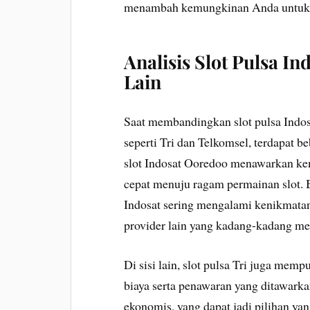
menambah kemungkinan Anda untuk 
Analisis Slot Pulsa I
Lain
Saat membandingkan slot pulsa Indo
seperti Tri dan Telkomsel, terdapat 
slot Indosat Ooredoo menawarkan ke
cepat menuju ragam permainan slot. B
Indosat sering mengalami kenikmatan
provider lain yang kadang-kadang me
Di sisi lain, slot pulsa Tri juga memp
biaya serta penawaran yang ditawarka
ekonomis, yang dapat jadi pilihan ya