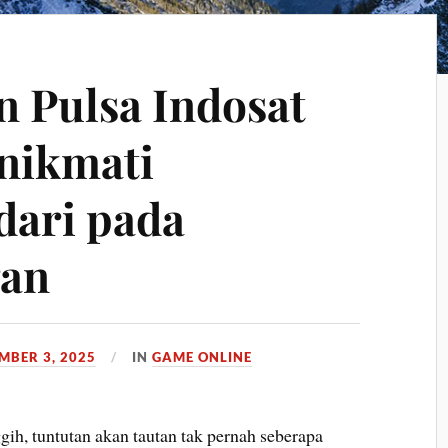
n Pulsa Indosat
nikmati
dari pada
gan
MBER 3, 2025
IN
GAME ONLINE
ih, tuntutan akan tautan tak pernah seberapa