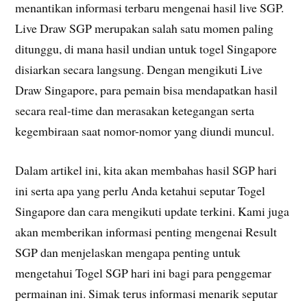
menantikan informasi terbaru mengenai hasil live SGP.
Live Draw SGP merupakan salah satu momen paling
ditunggu, di mana hasil undian untuk togel Singapore
disiarkan secara langsung. Dengan mengikuti Live
Draw Singapore, para pemain bisa mendapatkan hasil
secara real-time dan merasakan ketegangan serta
kegembiraan saat nomor-nomor yang diundi muncul.
Dalam artikel ini, kita akan membahas hasil SGP hari
ini serta apa yang perlu Anda ketahui seputar Togel
Singapore dan cara mengikuti update terkini. Kami juga
akan memberikan informasi penting mengenai Result
SGP dan menjelaskan mengapa penting untuk
mengetahui Togel SGP hari ini bagi para penggemar
permainan ini. Simak terus informasi menarik seputar