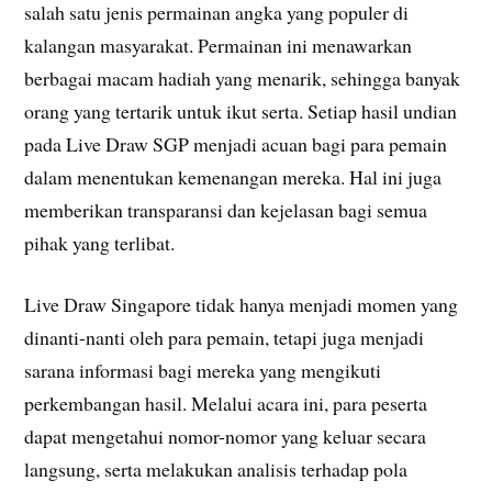
salah satu jenis permainan angka yang populer di
kalangan masyarakat. Permainan ini menawarkan
berbagai macam hadiah yang menarik, sehingga banyak
orang yang tertarik untuk ikut serta. Setiap hasil undian
pada Live Draw SGP menjadi acuan bagi para pemain
dalam menentukan kemenangan mereka. Hal ini juga
memberikan transparansi dan kejelasan bagi semua
pihak yang terlibat.
Live Draw Singapore tidak hanya menjadi momen yang
dinanti-nanti oleh para pemain, tetapi juga menjadi
sarana informasi bagi mereka yang mengikuti
perkembangan hasil. Melalui acara ini, para peserta
dapat mengetahui nomor-nomor yang keluar secara
langsung, serta melakukan analisis terhadap pola