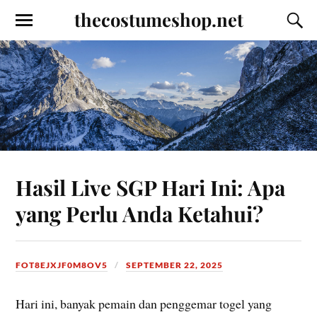
thecostumeshop.net
Hasil Live SGP Hari Ini: Apa
yang Perlu Anda Ketahui?
FOT8EJXJF0M8OV5
SEPTEMBER 22, 2025
Hari ini, banyak pemain dan penggemar togel yang