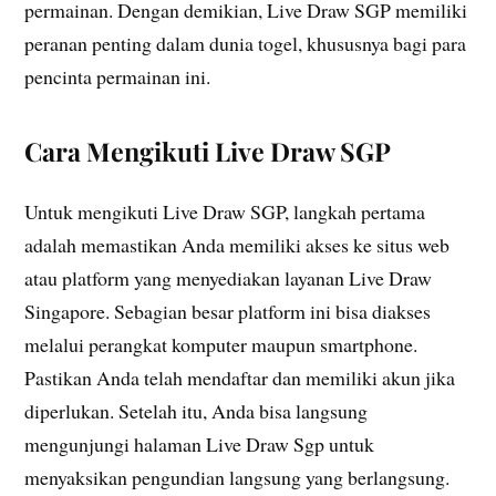
permainan. Dengan demikian, Live Draw SGP memiliki
peranan penting dalam dunia togel, khususnya bagi para
pencinta permainan ini.
Cara Mengikuti Live Draw SGP
Untuk mengikuti Live Draw SGP, langkah pertama
adalah memastikan Anda memiliki akses ke situs web
atau platform yang menyediakan layanan Live Draw
Singapore. Sebagian besar platform ini bisa diakses
melalui perangkat komputer maupun smartphone.
Pastikan Anda telah mendaftar dan memiliki akun jika
diperlukan. Setelah itu, Anda bisa langsung
mengunjungi halaman Live Draw Sgp untuk
menyaksikan pengundian langsung yang berlangsung.