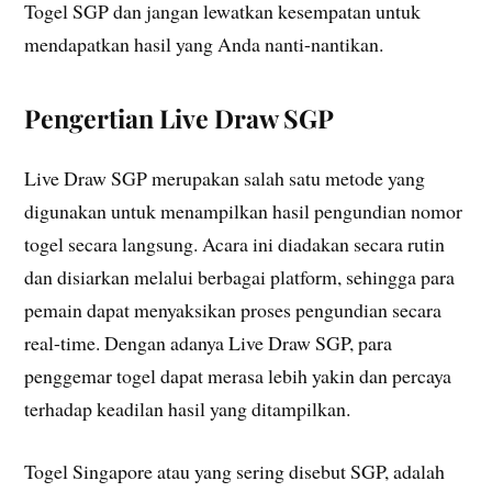
Togel SGP dan jangan lewatkan kesempatan untuk
mendapatkan hasil yang Anda nanti-nantikan.
Pengertian Live Draw SGP
Live Draw SGP merupakan salah satu metode yang
digunakan untuk menampilkan hasil pengundian nomor
togel secara langsung. Acara ini diadakan secara rutin
dan disiarkan melalui berbagai platform, sehingga para
pemain dapat menyaksikan proses pengundian secara
real-time. Dengan adanya Live Draw SGP, para
penggemar togel dapat merasa lebih yakin dan percaya
terhadap keadilan hasil yang ditampilkan.
Togel Singapore atau yang sering disebut SGP, adalah