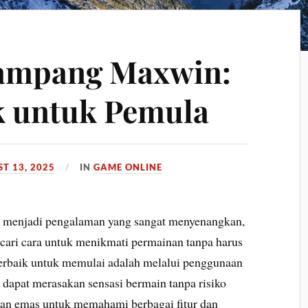
ampang Maxwin:
k untuk Pemula
T 13, 2025
IN
GAME ONLINE
a menjadi pengalaman yang sangat menyenangkan,
cari cara untuk menikmati permainan tanpa harus
terbaik untuk memulai adalah melalui penggunaan
 dapat merasakan sensasi bermain tanpa risiko
tan emas untuk memahami berbagai fitur dan