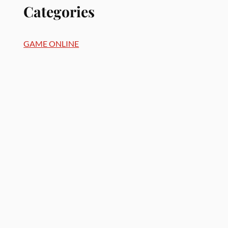
Categories
GAME ONLINE