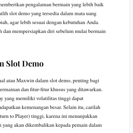
n memberikan pengalaman bermain yang lebih baik
lih slot demo yang tersedia dalam mata uang
piah, agar lebih sesuai dengan kebutuhan Anda.
ih dan mempersiapkan diri sebelum mulai bermain
m Slot Demo
l atau Maxwin dalam slot demo, penting bagi
ainan dan fitur-fitur khusus yang ditawarkan.
 yang memiliki volatilitas tinggi dapat
apatkan kemenangan besar. Selain itu, carilah
rn to Player) tinggi, karena ini menunjukkan
han yang akan dikembalikan kepada pemain dalam