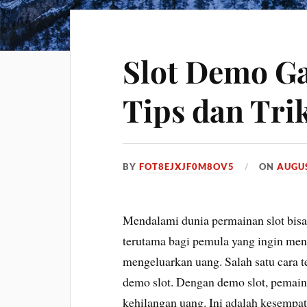
Slot Demo G
Tips dan Tri
BY
FOT8EJXJF0M8OV5
ON
AUGUS
Mendalami dunia permainan slot bis
terutama bagi pemula yang ingin men
mengeluarkan uang. Salah satu cara 
demo slot. Dengan demo slot, pemain
kehilangan uang. Ini adalah kesempa