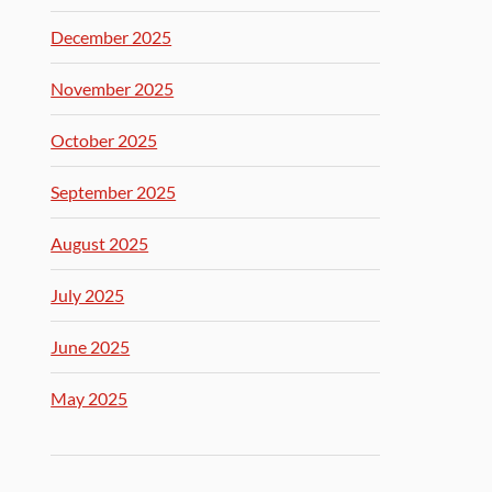
December 2025
November 2025
October 2025
September 2025
August 2025
July 2025
June 2025
May 2025