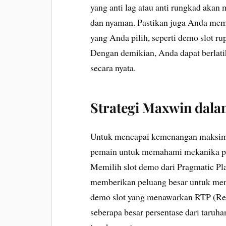
yang anti lag atau anti rungkad aka
dan nyaman. Pastikan juga Anda memi
yang Anda pilih, seperti demo slot ru
Dengan demikian, Anda dapat berlat
secara nyata.
Strategi Maxwin dala
Untuk mencapai kemenangan maksima
pemain untuk memahami mekanika perm
Memilih slot demo dari Pragmatic Play
memberikan peluang besar untuk mend
demo slot yang menawarkan RTP (Retu
seberapa besar persentase dari taru