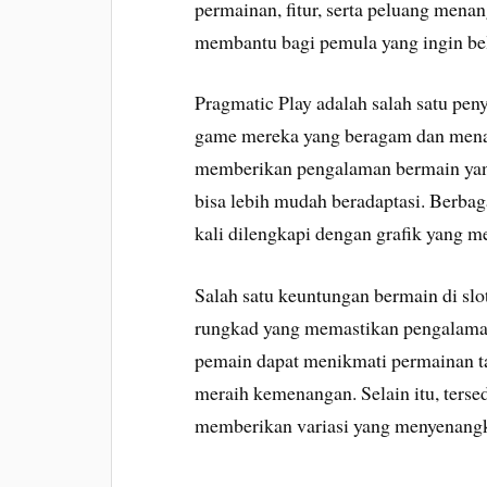
permainan, fitur, serta peluang menang
membantu bagi pemula yang ingin bel
Pragmatic Play adalah salah satu pen
game mereka yang beragam dan menari
memberikan pengalaman bermain yang
bisa lebih mudah beradaptasi. Berbaga
kali dilengkapi dengan grafik yang m
Salah satu keuntungan bermain di slot
rungkad yang memastikan pengalaman
pemain dapat menikmati permainan t
meraih kemenangan. Selain itu, tersed
memberikan variasi yang menyenang