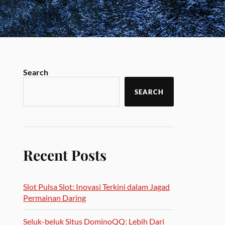
Search
SEARCH
Recent Posts
Slot Pulsa Slot: Inovasi Terkini dalam Jagad
Permainan Daring
Seluk-beluk Situs DominoQQ: Lebih Dari