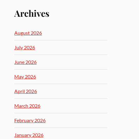
Archives
August 2026
July 2026
June 2026
May 2026
April 2026
March 2026
February 2026
January 2026