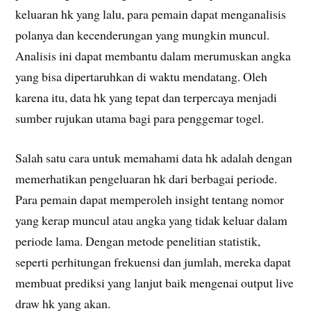
keluaran hk yang lalu, para pemain dapat menganalisis
polanya dan kecenderungan yang mungkin muncul.
Analisis ini dapat membantu dalam merumuskan angka
yang bisa dipertaruhkan di waktu mendatang. Oleh
karena itu, data hk yang tepat dan terpercaya menjadi
sumber rujukan utama bagi para penggemar togel.
Salah satu cara untuk memahami data hk adalah dengan
memerhatikan pengeluaran hk dari berbagai periode.
Para pemain dapat memperoleh insight tentang nomor
yang kerap muncul atau angka yang tidak keluar dalam
periode lama. Dengan metode penelitian statistik,
seperti perhitungan frekuensi dan jumlah, mereka dapat
membuat prediksi yang lanjut baik mengenai output live
draw hk yang akan.