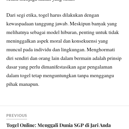
Dari segi etika, togel harus dilakukan dengan
kewaspadaan tanggung jawab. Meskipun banyak yang
melihatnya sebagai model hiburan, penting untuk tidak
meninggalkan aspek moral dan konsekuensi yang
muncul pada individu dan lingkungan. Menghormati
diri sendiri dan orang lain dalam bermain adalah prinsip
dasar yang perlu dimanifestasikan agar pengalaman
dalam togel tetap menguntungkan tanpa menggangu
pihak manapun.
PREVIOUS
Togel Online: Menggali Dunia SGP di Jari Anda