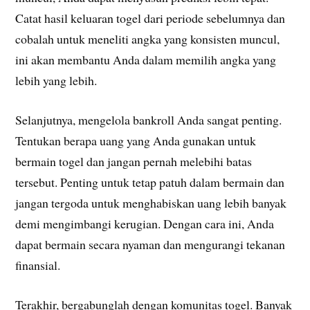
Catat hasil keluaran togel dari periode sebelumnya dan
cobalah untuk meneliti angka yang konsisten muncul,
ini akan membantu Anda dalam memilih angka yang
lebih yang lebih.
Selanjutnya, mengelola bankroll Anda sangat penting.
Tentukan berapa uang yang Anda gunakan untuk
bermain togel dan jangan pernah melebihi batas
tersebut. Penting untuk tetap patuh dalam bermain dan
jangan tergoda untuk menghabiskan uang lebih banyak
demi mengimbangi kerugian. Dengan cara ini, Anda
dapat bermain secara nyaman dan mengurangi tekanan
finansial.
Terakhir, bergabunglah dengan komunitas togel. Banyak