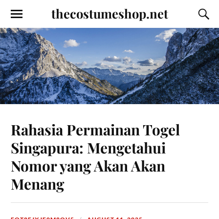
thecostumeshop.net
Rahasia Permainan Togel
Singapura: Mengetahui
Nomor yang Akan Akan
Menang