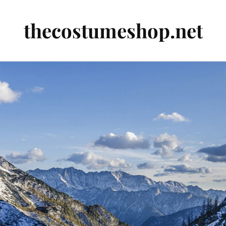
thecostumeshop.net