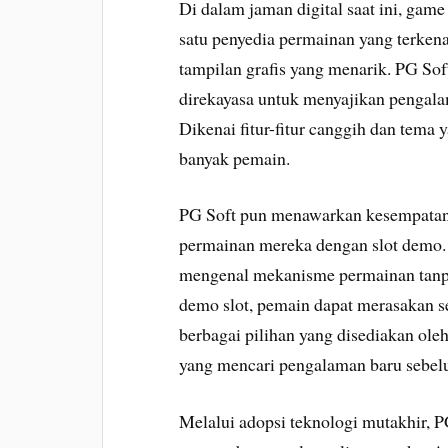
Di dalam jaman digital saat ini, game
satu penyedia permainan yang terkena
tampilan grafis yang menarik. PG So
direkayasa untuk menyajikan pengal
Dikenai fitur-fitur canggih dan tema
banyak pemain.
PG Soft pun menawarkan kesempatan
permainan mereka dengan slot demo. 
mengenal mekanisme permainan tanpa
demo slot, pemain dapat merasakan se
berbagai pilihan yang disediakan ole
yang mencari pengalaman baru sebel
Melalui adopsi teknologi mutakhir, 