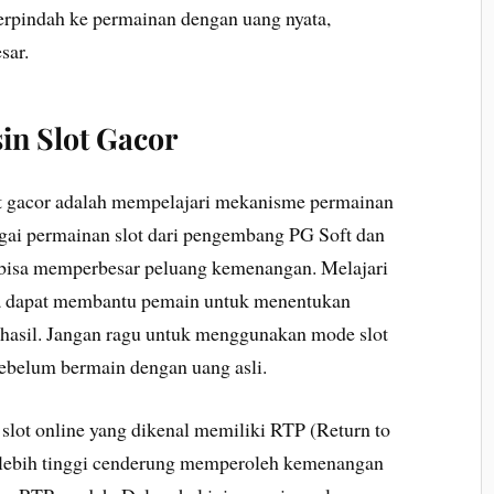
erpindah ke permainan dengan uang nyata,
sar.
sin Slot Gacor
ot gacor adalah mempelajari mekanisme permainan
bagai permainan slot dari pengembang PG Soft dan
 bisa memperbesar peluang kemenangan. Melajari
da dapat membantu pemain untuk menentukan
hasil. Jangan ragu untuk menggunakan mode slot
sebelum bermain dengan uang asli.
 slot online yang dikenal memiliki RTP (Return to
g lebih tinggi cenderung memperoleh kemenangan