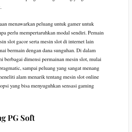
.
obaan menawarkan peluang untuk gamer untuk
pa perlu mempertaruhkan modal sendiri. Pemain
 slot gacor serta mesin slot di internet lain
i bermain dengan dana sunguhan. Di dalam
ahi berbagai dimensi permainan mesin slot, mulai
n pragmatic, sampai peluang yang sangat menang
eneliti alam menarik tentang mesin slot online
s opsi yang bisa menyuguhkan sensasi gaming
ng PG Soft