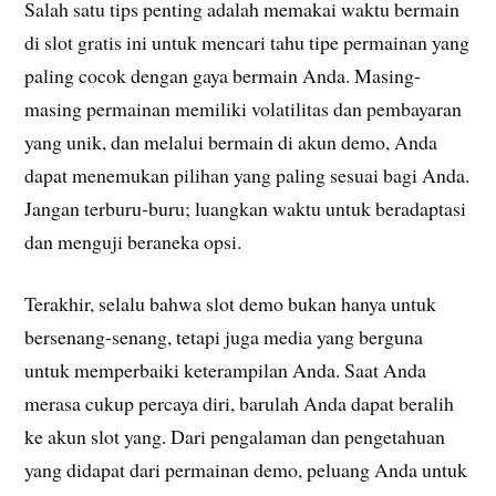
Salah satu tips penting adalah memakai waktu bermain
di slot gratis ini untuk mencari tahu tipe permainan yang
paling cocok dengan gaya bermain Anda. Masing-
masing permainan memiliki volatilitas dan pembayaran
yang unik, dan melalui bermain di akun demo, Anda
dapat menemukan pilihan yang paling sesuai bagi Anda.
Jangan terburu-buru; luangkan waktu untuk beradaptasi
dan menguji beraneka opsi.
Terakhir, selalu bahwa slot demo bukan hanya untuk
bersenang-senang, tetapi juga media yang berguna
untuk memperbaiki keterampilan Anda. Saat Anda
merasa cukup percaya diri, barulah Anda dapat beralih
ke akun slot yang. Dari pengalaman dan pengetahuan
yang didapat dari permainan demo, peluang Anda untuk