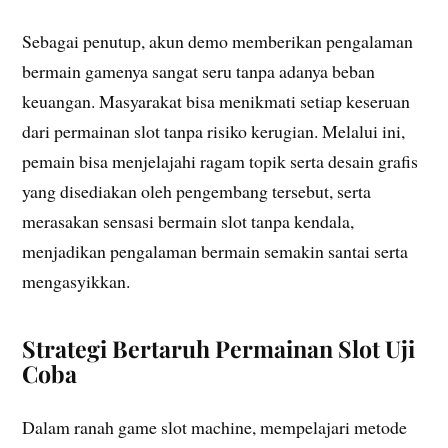
Sebagai penutup, akun demo memberikan pengalaman
bermain gamenya sangat seru tanpa adanya beban
keuangan. Masyarakat bisa menikmati setiap keseruan
dari permainan slot tanpa risiko kerugian. Melalui ini,
pemain bisa menjelajahi ragam topik serta desain grafis
yang disediakan oleh pengembang tersebut, serta
merasakan sensasi bermain slot tanpa kendala,
menjadikan pengalaman bermain semakin santai serta
mengasyikkan.
Strategi Bertaruh Permainan Slot Uji
Coba
Dalam ranah game slot machine, mempelajari metode