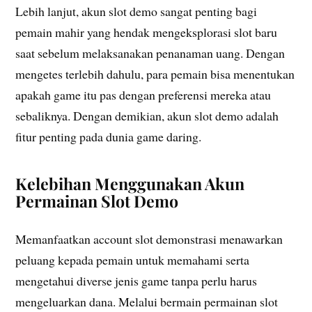
Lebih lanjut, akun slot demo sangat penting bagi
pemain mahir yang hendak mengeksplorasi slot baru
saat sebelum melaksanakan penanaman uang. Dengan
mengetes terlebih dahulu, para pemain bisa menentukan
apakah game itu pas dengan preferensi mereka atau
sebaliknya. Dengan demikian, akun slot demo adalah
fitur penting pada dunia game daring.
Kelebihan Menggunakan Akun
Permainan Slot Demo
Memanfaatkan account slot demonstrasi menawarkan
peluang kepada pemain untuk memahami serta
mengetahui diverse jenis game tanpa perlu harus
mengeluarkan dana. Melalui bermain permainan slot