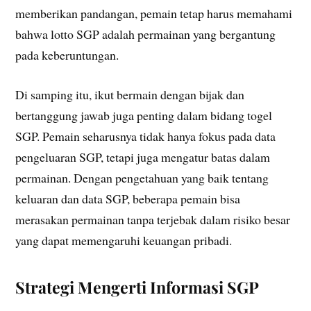
memberikan pandangan, pemain tetap harus memahami
bahwa lotto SGP adalah permainan yang bergantung
pada keberuntungan.
Di samping itu, ikut bermain dengan bijak dan
bertanggung jawab juga penting dalam bidang togel
SGP. Pemain seharusnya tidak hanya fokus pada data
pengeluaran SGP, tetapi juga mengatur batas dalam
permainan. Dengan pengetahuan yang baik tentang
keluaran dan data SGP, beberapa pemain bisa
merasakan permainan tanpa terjebak dalam risiko besar
yang dapat memengaruhi keuangan pribadi.
Strategi Mengerti Informasi SGP