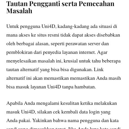
Tautan Pengganti serta Pemecahan
Masalah
Untuk pengguna Uni4D, kadang-kadang ada situasi di
mana akses ke situs resmi tidak dapat akses disebabkan
oleh berbagai alasan, seperti perawatan server dan
pemblokiran dari penyedia layanan internet. Agar
menyelesaikan masalah ini, krusial untuk tahu beberapa
tautan alternatif yang bisa bisa digunakan. Link
alternatif ini akan memastikan memastikan Anda masih
bisa masuk layanan Uni4D tanpa hambatan.
Apabila Anda mengalami kesulitan ketika melakukan
masuk Uni4D, silakan cek kembali data login yang
Anda pakai. Yakinkan bahwa nama pengguna dan kata
sandi yang dimasukkan tepat. Jika Anda lupa kata sandi,