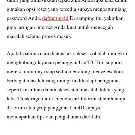
gunakan opsi reset yang tersedia supaya mengatur ulang
password Anda.
daftar uni4d
Di samping itu, yakinkan
juga jaringan internet Anda kuat untuk mencegah
masalah selama proses masuk.
Apabila semua cara di atas tak sukses, cobalah mungkin
menghubungi layanan pelanggan Uni4D. Tim support
mereka umumnya siap sedia menolong menyelesaikan
berbagai masalah yang mungkin dihadapi pengguna,
seperti kesulitan dalam akses atau masalah teknis yang
lain. Tidak ragu untuk menelusuri informasi lebih lanjut
di forum atau grup pengguna Uni4D supaya
mendapatkan tips dan pengalaman dari lain.