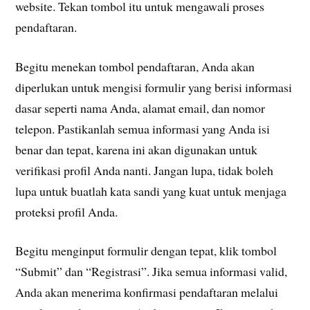
website. Tekan tombol itu untuk mengawali proses
pendaftaran.
Begitu menekan tombol pendaftaran, Anda akan
diperlukan untuk mengisi formulir yang berisi informasi
dasar seperti nama Anda, alamat email, dan nomor
telepon. Pastikanlah semua informasi yang Anda isi
benar dan tepat, karena ini akan digunakan untuk
verifikasi profil Anda nanti. Jangan lupa, tidak boleh
lupa untuk buatlah kata sandi yang kuat untuk menjaga
proteksi profil Anda.
Begitu menginput formulir dengan tepat, klik tombol
“Submit” dan “Registrasi”. Jika semua informasi valid,
Anda akan menerima konfirmasi pendaftaran melalui