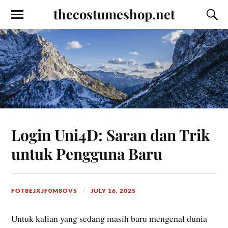
thecostumeshop.net
Login Uni4D: Saran dan Trik
untuk Pengguna Baru
FOT8EJXJF0M8OV5
JULY 16, 2025
Untuk kalian yang sedang masih baru mengenal dunia