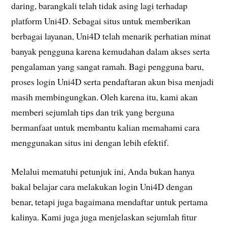
daring, barangkali telah tidak asing lagi terhadap
platform Uni4D. Sebagai situs untuk memberikan
berbagai layanan, Uni4D telah menarik perhatian minat
banyak pengguna karena kemudahan dalam akses serta
pengalaman yang sangat ramah. Bagi pengguna baru,
proses login Uni4D serta pendaftaran akun bisa menjadi
masih membingungkan. Oleh karena itu, kami akan
memberi sejumlah tips dan trik yang berguna
bermanfaat untuk membantu kalian memahami cara
menggunakan situs ini dengan lebih efektif.
Melalui mematuhi petunjuk ini, Anda bukan hanya
bakal belajar cara melakukan login Uni4D dengan
benar, tetapi juga bagaimana mendaftar untuk pertama
kalinya. Kami juga juga menjelaskan sejumlah fitur