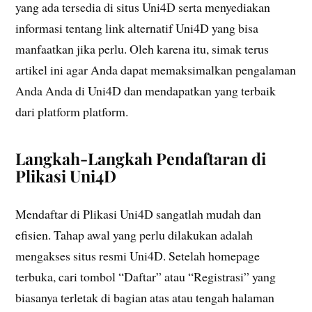
yang ada tersedia di situs Uni4D serta menyediakan
informasi tentang link alternatif Uni4D yang bisa
manfaatkan jika perlu. Oleh karena itu, simak terus
artikel ini agar Anda dapat memaksimalkan pengalaman
Anda Anda di Uni4D dan mendapatkan yang terbaik
dari platform platform.
Langkah-Langkah Pendaftaran di
Plikasi Uni4D
Mendaftar di Plikasi Uni4D sangatlah mudah dan
efisien. Tahap awal yang perlu dilakukan adalah
mengakses situs resmi Uni4D. Setelah homepage
terbuka, cari tombol “Daftar” atau “Registrasi” yang
biasanya terletak di bagian atas atau tengah halaman