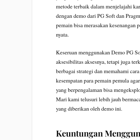
metode terbaik dalam menjelajahi kary
dengan demo dari PG Soft dan Pragm
pemain bisa merasakan kesenangan 
nyata.
Keseruan menggunakan Demo PG Soft 
aksesibilitas aksesnya, tetapi juga t
berbagai strategi dan memahami cara
kesempatan para pemain pemula agar 
yang berpengalaman bisa mengeksplora
Mari kami telusuri lebih jauh berma
yang diberikan oleh demo ini.
Keuntungan Menggun