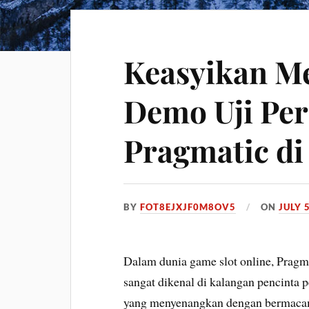
Keasyikan M
Demo Uji Pe
Pragmatic di
BY
FOT8EJXJF0M8OV5
ON
JULY 
Dalam dunia game slot online, Prag
sangat dikenal di kalangan pencinta
yang menyenangkan dengan bermacam-