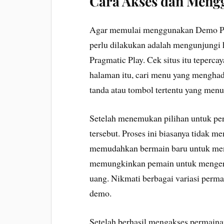
Cara Akses dan Meng
Agar memulai menggunakan Demo PG 
perlu dilakukan adalah mengunjungi 
Pragmatic Play. Cek situs itu teperca
halaman itu, cari menu yang menghad
tanda atau tombol tertentu yang men
Setelah menemukan pilihan untuk pe
tersebut. Proses ini biasanya tidak m
memudahkan bermain baru untuk menj
memungkinkan pemain untuk mengerti
uang. Nikmati berbagai variasi permai
demo.
Setelah berhasil mengakses permainan