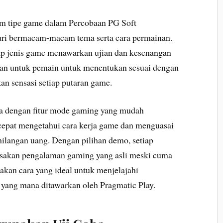
 tipe game dalam Percobaan PG Soft
i bermacam-macam tema serta cara permainan.
tiap jenis game menawarkan ujian dan kesenangan
asan untuk pemain untuk menentukan sesuai dengan
an sensasi setiap putaran game.
ga dengan fitur mode gaming yang mudah
cepat mengetahui cara kerja game dan menguasai
hilangan uang. Dengan pilihan demo, setiap
sakan pengalaman gaming yang asli meski cuma
akan cara yang ideal untuk menjelajahi
yang mana ditawarkan oleh Pragmatic Play.