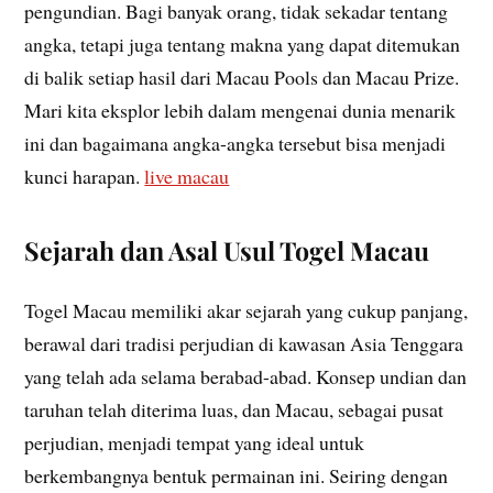
pengundian. Bagi banyak orang, tidak sekadar tentang
angka, tetapi juga tentang makna yang dapat ditemukan
di balik setiap hasil dari Macau Pools dan Macau Prize.
Mari kita eksplor lebih dalam mengenai dunia menarik
ini dan bagaimana angka-angka tersebut bisa menjadi
kunci harapan.
live macau
Sejarah dan Asal Usul Togel Macau
Togel Macau memiliki akar sejarah yang cukup panjang,
berawal dari tradisi perjudian di kawasan Asia Tenggara
yang telah ada selama berabad-abad. Konsep undian dan
taruhan telah diterima luas, dan Macau, sebagai pusat
perjudian, menjadi tempat yang ideal untuk
berkembangnya bentuk permainan ini. Seiring dengan