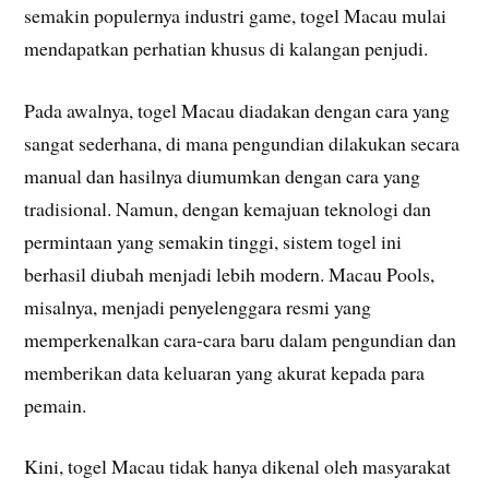
semakin populernya industri game, togel Macau mulai
mendapatkan perhatian khusus di kalangan penjudi.
Pada awalnya, togel Macau diadakan dengan cara yang
sangat sederhana, di mana pengundian dilakukan secara
manual dan hasilnya diumumkan dengan cara yang
tradisional. Namun, dengan kemajuan teknologi dan
permintaan yang semakin tinggi, sistem togel ini
berhasil diubah menjadi lebih modern. Macau Pools,
misalnya, menjadi penyelenggara resmi yang
memperkenalkan cara-cara baru dalam pengundian dan
memberikan data keluaran yang akurat kepada para
pemain.
Kini, togel Macau tidak hanya dikenal oleh masyarakat