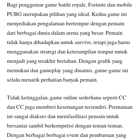
Bagi penggemar game battle royale, Fortnite dan mobile
PUBG merupakan pilihan yang ideal. Kedua game ini
menyediakan pengalaman bertempur dengan pemain
dari berbagai dunia dalam arena yang besar. Pemain
tidak hanya dihadapkan untuk survive, tetapi juga harus
menggunakan strategi dan keterampilan tempur untuk
menjadi yang terakhir bertahan. Dengan grafik yang
memukau dan gameplay yang dinamis, game-game ini
selalu menarik perhatian banyak pemain.
Tidak ketinggalan, game online sederhana seperti CC
dan CC juga memberi kesenangan tersendiri. Permainan
ini sangat diakses dan memfasilitasi pemain untuk
bersantai sambil berkompetisi dengan teman-teman.
Dengan berbagai berbagai event dan pembaruan yang