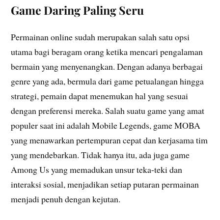
Game Daring Paling Seru
Permainan online sudah merupakan salah satu opsi
utama bagi beragam orang ketika mencari pengalaman
bermain yang menyenangkan. Dengan adanya berbagai
genre yang ada, bermula dari game petualangan hingga
strategi, pemain dapat menemukan hal yang sesuai
dengan preferensi mereka. Salah suatu game yang amat
populer saat ini adalah Mobile Legends, game MOBA
yang menawarkan pertempuran cepat dan kerjasama tim
yang mendebarkan. Tidak hanya itu, ada juga game
Among Us yang memadukan unsur teka-teki dan
interaksi sosial, menjadikan setiap putaran permainan
menjadi penuh dengan kejutan.