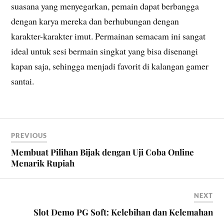
suasana yang menyegarkan, pemain dapat berbangga
dengan karya mereka dan berhubungan dengan
karakter-karakter imut. Permainan semacam ini sangat
ideal untuk sesi bermain singkat yang bisa disenangi
kapan saja, sehingga menjadi favorit di kalangan gamer
santai.
PREVIOUS
Membuat Pilihan Bijak dengan Uji Coba Online
Menarik Rupiah
NEXT
Slot Demo PG Soft: Kelebihan dan Kelemahan