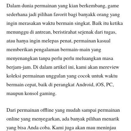
Dalam dunia permainan yang kian berkembang, game
sederhana jadi pilihan favorit bagi banyakk orang yang
ingin merasakan waktu bermain singkat. Baik itu ketika
menunggu di antrean, beristirahat sejenak dari tugas,
atau hanya ingin melepas penat, permainan kasual
memberikan pengalaman bermain-main yang
menyenangkan tanpa perlu perlu meluangkan masa
berjam-jam. Di dalam artikel ini, kami akan mereview
koleksi permainan unggulan yang cocok untuk waktu
bermain cepat, baik di perangkat Android, iOS, PC,
maupun konsol gaming.
Dari permainan offline yang mudah sampai permainan
online yang menyegarkan, ada banyak pilihan menarik
yang bisa Anda coba. Kami juga akan mau meninjau