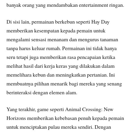
banyak orang yang mendambakan entertainment ringan.
Di sisi lain, permainan berkebun seperti Hay Day
memberikan kesempatan kepada pemain untuk
mengalami sensasi menanam dan mengurus tanaman
tanpa harus keluar rumah. Permainan ini tidak hanya
seru tetapi juga memberikan rasa pencapaian ketika
melihat hasil dari kerja keras yang dilakukan dalam
memelihara kebun dan meningkatkan pertanian. Ini
membuatnya pilihan menarik bagi mereka yang senang
berinteraksi dengan elemen alam.
Yang terakhir, game seperti Animal Crossing: New
Horizons memberikan kebebasan penuh kepada pemain
untuk menciptakan pulau mereka sendiri. Dengan